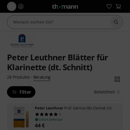
Suche 
Peter Leuthner Blätter für
Klarinette (dt. Schnitt)
Beratung
28
Produkte
·
Filter
Beliebtheit
Peter Leuthner
Prof. German Bb-Clarinet 3.0
5
Sofort lieferbar
44
€