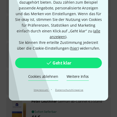
dazugehört bieten. Dazu zählen zum Beispiel
Sofort lieferbar
44
€
passende Angebote, personalisierte Anzeigen
und das Merken von Einstellungen. Wenn das für
Sie okay ist, stimmen Sie der Nutzung von Cookies
Peter Leuthner
German Bb-Clarinet 4.0 Stand
für Präferenzen, Statistiken und Marketing
1
Sofort lieferbar
einfach durch einen Klick auf „Geht klar“ zu (
alle
44
€
anzeigen
).
Sie können Ihre erteilte Zustimmung jederzeit
Peter Leuthner
Prof. Bb-Clarinet Wien 7.0+
über die Cookie-Einstellungen (
hier
) widerrufen.
1
Sofort lieferbar
44
€
Geht klar
Peter Leuthner
Prof. German Bb-Clarinet 4.0
Cookies ablehnen
Weitere Infos
2
In 1–2 Wochen lieferbar
44
€
·
Impressum
Datenschutzhinweise
Peter Leuthner
German Bb-Clarinet 4.5 Stand
Sofort lieferbar
44
€