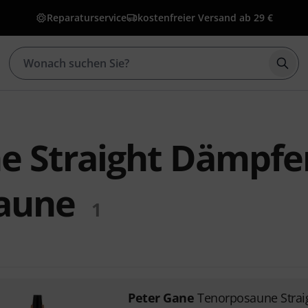
Reparaturservice
kostenfreier Versand ab 29 €
Such
e Straight Dämpfer
aune
1
Peter Gane
Tenorposaune Strai