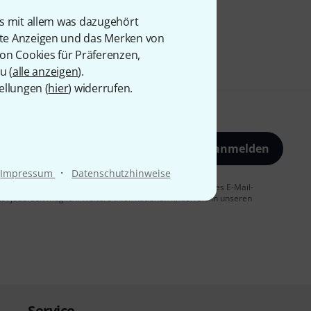
is mit allem was dazugehört
rte Anzeigen und das Merken von
von Cookies für Präferenzen,
u (
alle anzeigen
).
ellungen (
hier
) widerrufen.
Jetzt anmelden
·
Impressum
Datenschutzhinweise
 Sie dem Erhalt von E-Mail-Werbung und einer Messung des E-Mail-
t jederzeit möglich. Weitere Informationen finden Sie in unseren
Service