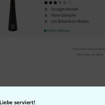
1
Straight-Modell
Fibre-Dämpfer
mit Birkenholz-Boden
Sofort lieferbar
Kostenloser Versand ab 2
Alle Preise inkl. MwSt.
Gefällt Ihnen, was Sie sehen?
Liebe serviert!