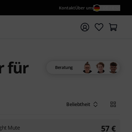
Kontakt
Über uns
DE / €
e mit Suchwort {searchTerm} starten
 für
Beratung
Beliebtheit
57
€
ght Mute