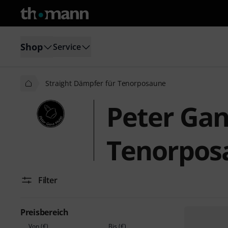
Shop
Service
Straight Dämpfer für Tenorposaune
Peter Gan
Tenorpos
Filter
Preisbereich
Von (€)
Bis (€)