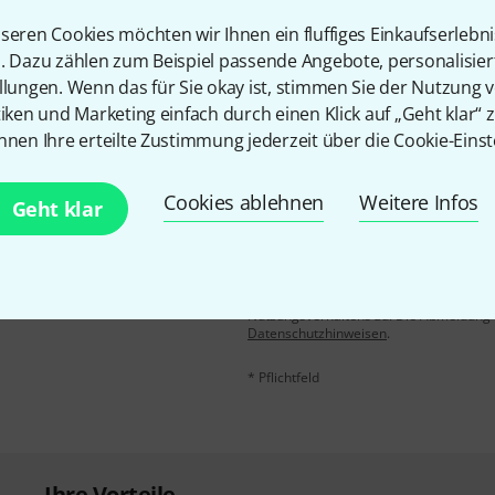
seren Cookies möchten wir Ihnen ein fluffiges Einkaufserlebn
Teilen
Hilfe & Feedback
n. Dazu zählen zum Beispiel passende Angebote, personalisie
llungen. Wenn das für Sie okay ist, stimmen Sie der Nutzung 
tiken und Marketing einfach durch einen Klick auf „Geht klar“ z
nnen Ihre erteilte Zustimmung jederzeit über die Cookie-Einst
Cookies ablehnen
Weitere Infos
Geht klar
E-Mail-Adresse
*
 gewinne mit etwas Glück
50€
!
Mit Klick auf „Jetzt anmelden“ stimmen
Nutzungsverhaltens zu. Die Abmeldung is
Datenschutzhinweisen
.
* Pflichtfeld
Ihre Vorteile