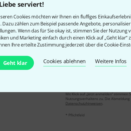
Liebe serviert!
Gefällt Ihnen, was Sie sehen?
seren Cookies möchten wir Ihnen ein fluffiges Einkaufserlebn
n. Dazu zählen zum Beispiel passende Angebote, personalisie
Teilen
Hilfe & Feedback
llungen. Wenn das für Sie okay ist, stimmen Sie der Nutzung 
tiken und Marketing einfach durch einen Klick auf „Geht klar“ z
nnen Ihre erteilte Zustimmung jederzeit über die Cookie-Einst
Cookies ablehnen
Weitere Infos
Geht klar
E-Mail-Adresse
*
 gewinne mit etwas Glück
50€
!
Mit Klick auf „Jetzt anmelden“ stimmen
Nutzungsverhaltens zu. Die Abmeldung is
Datenschutzhinweisen
.
* Pflichtfeld