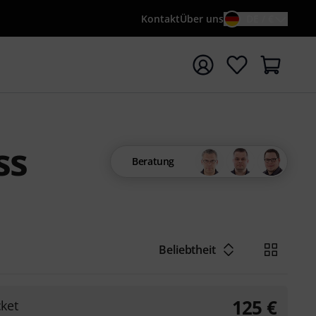
Kontakt
Über uns
DE / €
e mit Suchwort {searchTerm} starten
ss
Beratung
Beliebtheit
125
€
ket