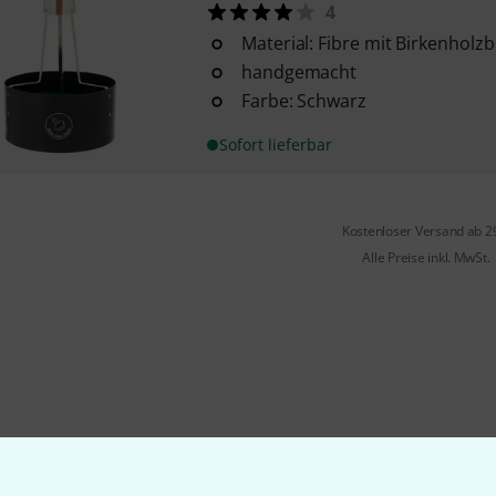
4
Material: Fibre mit Birkenholz
handgemacht
Farbe: Schwarz
Sofort lieferbar
Kostenloser Versand ab 2
Alle Preise inkl. MwSt.