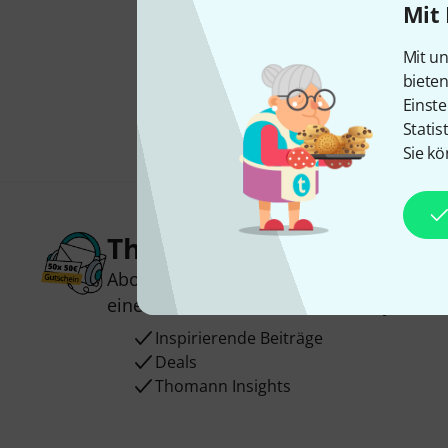
Mit 
Mit un
biete
Einste
Statis
Sie kö
Thomann Newsletter
Abonniere den Thomann Newsletter und
einen von
50 Gutscheinen
über jeweils
Inspirierende Beiträge
Deals
Thomann Insights