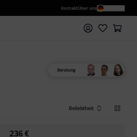
Kontakt
Über uns
DE / €
e mit Suchwort {searchTerm} starten
Beratung
Beliebtheit
236
€