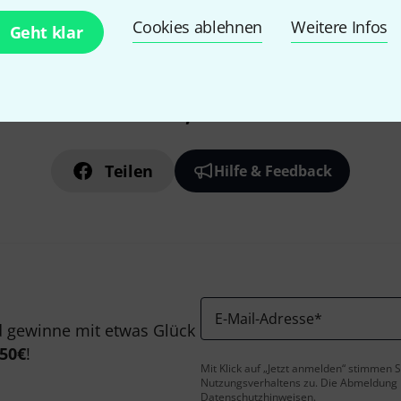
Cookies ablehnen
Weitere Infos
Geht klar
Gefällt Ihnen, was Sie sehen?
Teilen
Hilfe & Feedback
E-Mail-Adresse
*
 gewinne mit etwas Glück
50€
!
Mit Klick auf „Jetzt anmelden“ stimmen
Nutzungsverhaltens zu. Die Abmeldung is
Datenschutzhinweisen
.