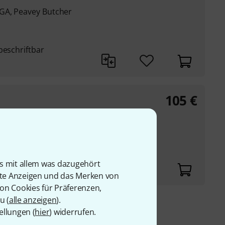
GA, Peavey Butcher
beschriftbar
105
€
GA, Peavey Butcher
beschriftbar
is mit allem was dazugehört
rte Anzeigen und das Merken von
von Cookies für Präferenzen,
u (
alle anzeigen
).
ellungen (
hier
) widerrufen.
9 €