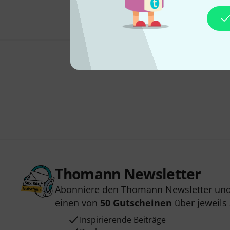
Thomann Newsletter
Abonniere den Thomann Newsletter und
einen von
50 Gutscheinen
über jeweils
Inspirierende Beiträge