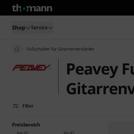
Shop
Service
Fußschalter für Gitarrenverstärker
Peavey F
Gitarren
Filter
Preisbereich
Von (€)
Bis (€)