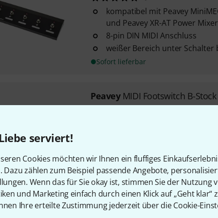
kompatibel mit Peavey MiniME
und Peavey XR-AT Power Mixer
8-pin DIN MIDI Anschluss
weißer Bereich unter Schalter 
Sofort lieferbar
Peavey
MIDI Footswitch B-Stock
kompatibel mit Peavey MiniME
und Peavey XR-AT Power Mixer
8-pin DIN MIDI Anschluss
Liebe serviert!
weißer Bereich unter Schalter 
seren Cookies möchten wir Ihnen ein fluffiges Einkaufserlebn
Sofort lieferbar
n. Dazu zählen zum Beispiel passende Angebote, personalisie
llungen. Wenn das für Sie okay ist, stimmen Sie der Nutzung 
tiken und Marketing einfach durch einen Klick auf „Geht klar“ z
nnen Ihre erteilte Zustimmung jederzeit über die Cookie-Einst
Kostenloser Versand ab 2
Alle Preise inkl. MwSt.