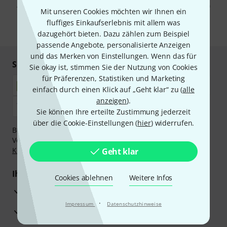
Abmeldung ist jederzeit möglich. Weitere Informationen finden Sie in
Mit unseren Cookies möchten wir Ihnen ein
unseren
Datenschutzhinweisen
.
fluffiges Einkaufserlebnis mit allem was
* Pflichtfeld
dazugehört bieten. Dazu zählen zum Beispiel
passende Angebote, personalisierte Anzeigen
und das Merken von Einstellungen. Wenn das für
Sicher einkaufen & bezahlen
Sie okay ist, stimmen Sie der Nutzung von Cookies
für Präferenzen, Statistiken und Marketing
einfach durch einen Klick auf „Geht klar“ zu (
alle
anzeigen
).
Sie können Ihre erteilte Zustimmung jederzeit
über die Cookie-Einstellungen (
hier
) widerrufen.
Bezahlen Sie vertraulich und sicher per Nachnahme,
Vorkasse, PayPal, Amazon Pay,
Klarna Sofort bezahlen
,
Klarna Ratenzahlung
oder Kreditkarte.
Geht klar
Ihre Vorteile
Cookies ablehnen
Weitere Infos
3 Jahre Thomann Garantie
·
Impressum
Datenschutzhinweise
30 Tage Money-Back-Garantie