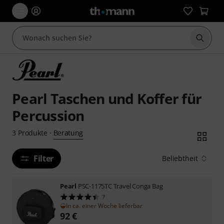
Suche 
Pearl Taschen und Koffer für
Percussion
Beratung
3
Produkte
·
Filter
Beliebtheit
Pearl
PSC-1175TC Travel Conga Bag
7
In ca. einer Woche lieferbar
92
€