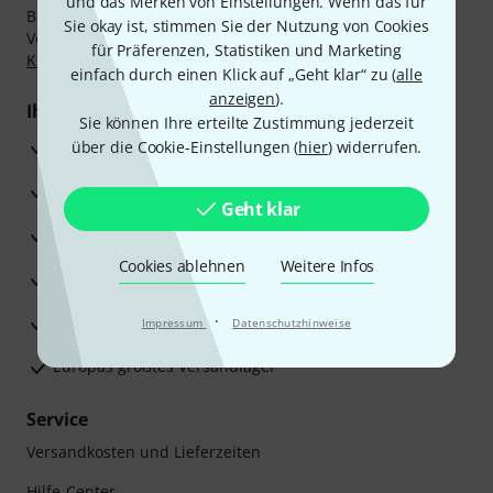
und das Merken von Einstellungen. Wenn das für
Bezahlen Sie vertraulich und sicher per Nachnahme,
Sie okay ist, stimmen Sie der Nutzung von Cookies
Vorkasse, PayPal, Amazon Pay,
Klarna Sofort bezahlen
,
für Präferenzen, Statistiken und Marketing
Klarna Ratenzahlung
oder Kreditkarte.
einfach durch einen Klick auf „Geht klar“ zu (
alle
anzeigen
).
Ihre Vorteile
Sie können Ihre erteilte Zustimmung jederzeit
3 Jahre Thomann Garantie
über die Cookie-Einstellungen (
hier
) widerrufen.
30 Tage Money-Back-Garantie
Geht klar
Reparaturservice
Cookies ablehnen
Weitere Infos
Beratung durch Fachexperten
·
Zufriedenheitsgarantie
Impressum
Datenschutzhinweise
Europas größtes Versandlager
Service
Versandkosten und Lieferzeiten
Hilfe-Center