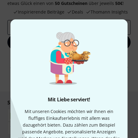
etwas Glück einen von
50 Gutscheinen
über jeweils
50€
!
Inspirierende Beiträge
Deals
Thomann Insights
E-Mail-Adresse
*
Jetzt anmelden
Mit Klick auf „Jetzt anmelden“ stimmen Sie dem Erhalt von E-Mail-
Werbung und einer Messung des E-Mail-Nutzungsverhaltens zu. Die
Abmeldung ist jederzeit möglich. Weitere Informationen finden Sie in
unseren
Datenschutzhinweisen
.
* Pflichtfeld
Mit Liebe serviert!
Sicher einkaufen & bezahlen
Mit unseren Cookies möchten wir Ihnen ein
fluffiges Einkaufserlebnis mit allem was
dazugehört bieten. Dazu zählen zum Beispiel
passende Angebote, personalisierte Anzeigen