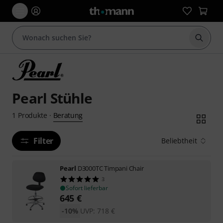
Suche 
Pearl Stühle
Beratung
1
Produkte
·
Filter
Beliebtheit
Pearl
D3000TC Timpani Chair
3
Sofort lieferbar
645
€
-10%
UVP:
718
€