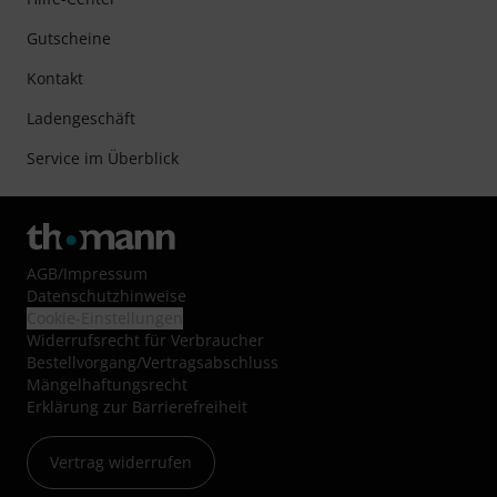
Gutscheine
Kontakt
Ladengeschäft
Service im Überblick
AGB
/
Impressum
Datenschutzhinweise
Cookie-Einstellungen
Widerrufsrecht für Verbraucher
Bestellvorgang/Vertragsabschluss
Mängelhaftungsrecht
Erklärung zur Barrierefreiheit
Vertrag widerrufen