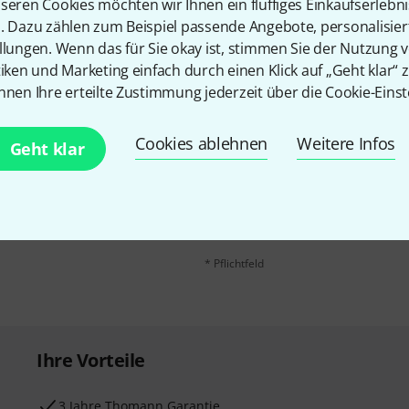
seren Cookies möchten wir Ihnen ein fluffiges Einkaufserlebn
n. Dazu zählen zum Beispiel passende Angebote, personalisie
llungen. Wenn das für Sie okay ist, stimmen Sie der Nutzung 
tiken und Marketing einfach durch einen Klick auf „Geht klar“ z
nnen Ihre erteilte Zustimmung jederzeit über die Cookie-Einst
Cookies ablehnen
Weitere Infos
E-Mail-Adresse
*
Geht klar
 gewinne mit etwas Glück
50€
!
Mit Klick auf „Jetzt anmelden“ stimmen
Nutzungsverhaltens zu. Die Abmeldung is
Datenschutzhinweisen
.
* Pflichtfeld
Ihre Vorteile
3 Jahre Thomann Garantie