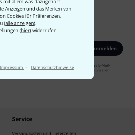
is mit allem was dazugehört
rte Anzeigen und das Merken von
von Cookies für Präferenzen,
u (
alle anzeigen
).
ellungen (
hier
) widerrufen.
Jetzt anmelden
 Sie dem Erhalt von E-Mail-Werbung und einer Messung des E-Mail-
·
Impressum
Datenschutzhinweise
t jederzeit möglich. Weitere Informationen finden Sie in unseren
Service
Versandkosten und Lieferzeiten