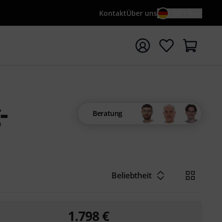
Kontakt
Über uns
DE / €
e mit Suchwort {searchTerm} starten
-
Beratung
Beliebtheit
1.798
€