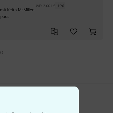
UVP:
2.001
€
-10%
mit Keith McMillen
npads
9 €