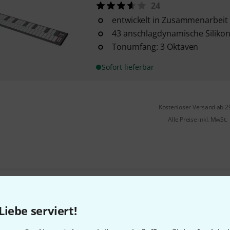
24
entwickelt in Zusammenarbeit 
43 anschlagdynamische Siliko
Tonumfang: 3 Oktaven
Sofort lieferbar
Kostenloser Versand ab 2
Alle Preise inkl. MwSt.
Gefällt Ihnen, was Sie sehen?
Liebe serviert!
Teilen
Hilfe & Feedback