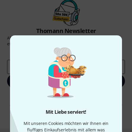
Thomann Newsletter
Abonniere den Thomann Newsletter und gewinne mit
etwas Glück einen von
50 Gutscheinen
über jeweils
50€
!
Inspirierende Beiträge
Deals
Thomann Insights
E-Mail-Adresse
*
Jetzt anmelden
Mit Klick auf „Jetzt anmelden“ stimmen Sie dem Erhalt von E-Mail-
Werbung und einer Messung des E-Mail-Nutzungsverhaltens zu. Die
Abmeldung ist jederzeit möglich. Weitere Informationen finden Sie in
unseren
Datenschutzhinweisen
.
Mit Liebe serviert!
* Pflichtfeld
Mit unseren Cookies möchten wir Ihnen ein
fluffiges Einkaufserlebnis mit allem was