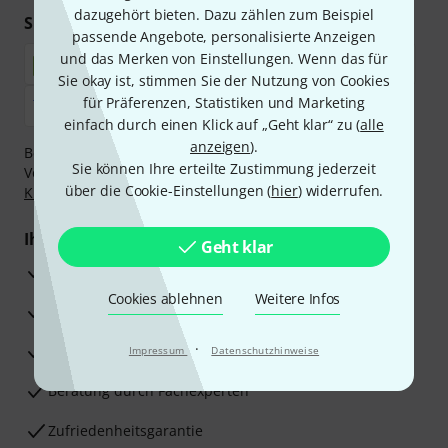
dazugehört bieten. Dazu zählen zum Beispiel
Sicher einkaufen & bezahlen
passende Angebote, personalisierte Anzeigen
und das Merken von Einstellungen. Wenn das für
Sie okay ist, stimmen Sie der Nutzung von Cookies
für Präferenzen, Statistiken und Marketing
einfach durch einen Klick auf „Geht klar“ zu (
alle
anzeigen
).
Bezahlen Sie vertraulich und sicher per Nachnahme,
Sie können Ihre erteilte Zustimmung jederzeit
Vorkasse, PayPal, Amazon Pay,
Klarna Sofort bezahlen
,
über die Cookie-Einstellungen (
hier
) widerrufen.
Klarna Ratenzahlung
oder Kreditkarte.
Ihre Vorteile
Geht klar
3 Jahre Thomann Garantie
Cookies ablehnen
Weitere Infos
30 Tage Money-Back-Garantie
·
Reparaturservice
Impressum
Datenschutzhinweise
Beratung durch Fachexperten
Zufriedenheitsgarantie