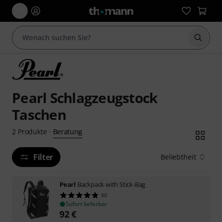
Suche 
Pearl Schlagzeugstock
Taschen
Beratung
2
Produkte
·
Filter
Beliebtheit
Pearl
Backpack with Stick-Bag
88
Sofort lieferbar
92
€