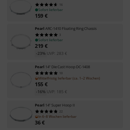
16
Sofort lieferbar
159
€
Pearl
ARC-1410 Floating Ring Chassis
3
Sofort lieferbar
219
€
-23%
UVP:
283
€
Pearl
14" Die Cast Hoop DC-1408
10
Mittelfristig lieferbar (ca. 1–2 Wochen)
155
€
-16%
UVP:
185
€
Pearl
14" Super Hoop II
22
In 6–8 Wochen lieferbar
36
€