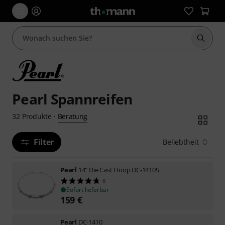
Suche 
Pearl Spannreifen
Beratung
32
Produkte
·
Filter
Beliebtheit
Pearl
14" Die Cast Hoop DC-1410S
8
Sofort lieferbar
159
€
Pearl
DC-1410