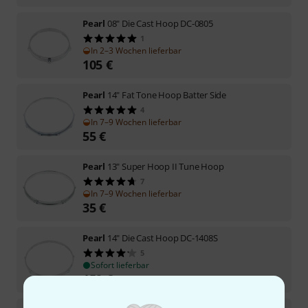
Pearl
08" Die Cast Hoop DC-0805
1
In 2–3 Wochen lieferbar
105
€
Pearl
14" Fat Tone Hoop Batter Side
4
In 7–9 Wochen lieferbar
55
€
Pearl
13" Super Hoop II Tune Hoop
7
In 7–9 Wochen lieferbar
35
€
Pearl
14" Die Cast Hoop DC-1408S
5
Sofort lieferbar
159
€