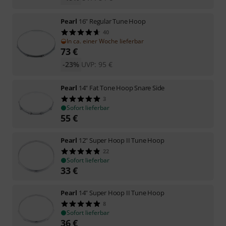
Pearl
16" Regular Tune Hoop
40
In ca. einer Woche lieferbar
73
€
-23%
UVP:
95
€
Pearl
14" Fat Tone Hoop Snare Side
3
Sofort lieferbar
55
€
Pearl
12" Super Hoop II Tune Hoop
22
Sofort lieferbar
33
€
Pearl
14" Super Hoop II Tune Hoop
8
Sofort lieferbar
36
€