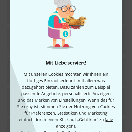
Pearl
14" Super Hoop II Snareside
3
In 2–3 Wochen lieferbar
36
€
Pearl
08" Super Hoop II Tune Hoop
3
Sofort lieferbar
28
€
Pearl
14" Fat Tone Hoop Batt B-Stock
Mit Liebe serviert!
Sofort lieferbar
Mit unseren Cookies möchten wir Ihnen ein
49
€
fluffiges Einkaufserlebnis mit allem was
dazugehört bieten. Dazu zählen zum Beispiel
Pearl
18" Super Hoop II Tune Hoop
passende Angebote, personalisierte Anzeigen
3
und das Merken von Einstellungen. Wenn das für
Mittelfristig lieferbar (ca. 1–2 Wochen)
Sie okay ist, stimmen Sie der Nutzung von Cookies
45
€
für Präferenzen, Statistiken und Marketing
einfach durch einen Klick auf „Geht klar“ zu (
alle
Pearl
13" Regular Hoop Tune Hoop
anzeigen
).
22