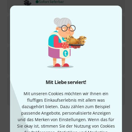
Sofort lieferbar
37
€
Pearl
75X Cowbell Holder
12
Sofort lieferbar
82
€
Pearl
PBS-30BD Legs / BD Adaptor Kit
6
Sofort lieferbar
114
€
Mit Liebe serviert!
Pearl
PPS-11 Cowbell Adapter
3
Mit unseren Cookies möchten wir Ihnen ein
Sofort lieferbar
37
€
fluffiges Einkaufserlebnis mit allem was
dazugehört bieten. Dazu zählen zum Beispiel
passende Angebote, personalisierte Anzeigen
Kostenloser Versand ab 29 €
und das Merken von Einstellungen. Wenn das für
Alle Preise inkl. MwSt.
Sie okay ist, stimmen Sie der Nutzung von Cookies