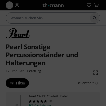
Suche 
Pearl Sonstige
Percussionständer und
Halterungen
Beratung
17
Produkte
·
Filter
Beliebtheit
Pearl
CA-130 Cowbell Holder
117
Sofort lieferbar