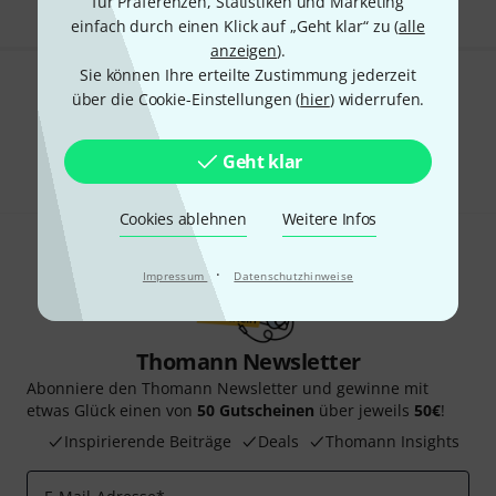
für Präferenzen, Statistiken und Marketing
einfach durch einen Klick auf „Geht klar“ zu (
alle
anzeigen
).
Sie können Ihre erteilte Zustimmung jederzeit
Gefällt Ihnen, was Sie sehen?
über die Cookie-Einstellungen (
hier
) widerrufen.
Teilen
Hilfe & Feedback
Geht klar
Cookies ablehnen
Weitere Infos
·
Impressum
Datenschutzhinweise
Thomann Newsletter
Abonniere den Thomann Newsletter und gewinne mit
etwas Glück einen von
50 Gutscheinen
über jeweils
50€
!
Inspirierende Beiträge
Deals
Thomann Insights