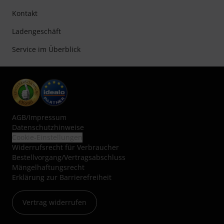
Kontakt
Ladengeschäft
Service im Überblick
AGB
/
Impressum
Datenschutzhinweise
Cookie-Einstellungen
Widerrufsrecht für Verbraucher
Bestellvorgang/Vertragsabschluss
Mängelhaftungsrecht
Erklärung zur Barrierefreiheit
Vertrag widerrufen