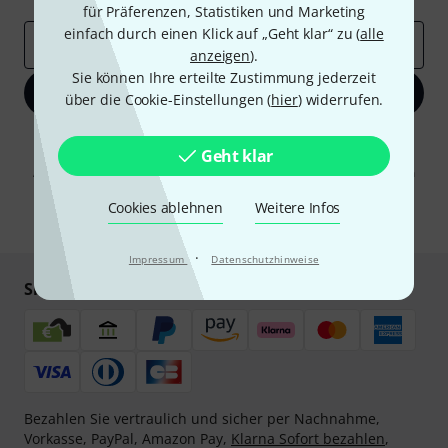
für Präferenzen, Statistiken und Marketing
einfach durch einen Klick auf „Geht klar“ zu (
alle
E-Mail-Adresse
*
anzeigen
).
Sie können Ihre erteilte Zustimmung jederzeit
Jetzt anmelden
über die Cookie-Einstellungen (
hier
) widerrufen.
Mit Klick auf „Jetzt anmelden“ stimmen Sie dem Erhalt von E-Mail-
Geht klar
Werbung und einer Messung des E-Mail-Nutzungsverhaltens zu. Die
Abmeldung ist jederzeit möglich. Weitere Informationen finden Sie in
unseren
Datenschutzhinweisen
.
Cookies ablehnen
Weitere Infos
* Pflichtfeld
·
Impressum
Datenschutzhinweise
Sicher einkaufen & bezahlen
Bezahlen Sie vertraulich und sicher per Nachnahme,
Vorkasse, PayPal, Amazon Pay,
Klarna Sofort bezahlen
,