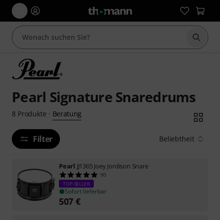
Suche 
Pearl Signature Snaredrums
Beratung
8
Produkte
·
Filter
Beliebtheit
Pearl
JJ1365 Joey Jordison Snare
90
TOP-SELLER
Sofort lieferbar
507
€