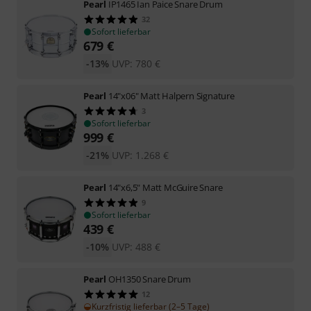
Pearl
IP1465 Ian Paice Snare Drum
32
Sofort lieferbar
679
€
-13%
UVP:
780
€
Pearl
14"x06" Matt Halpern Signature
3
Sofort lieferbar
999
€
-21%
UVP:
1.268
€
Pearl
14"x6,5" Matt McGuire Snare
9
Sofort lieferbar
439
€
-10%
UVP:
488
€
Pearl
OH1350 Snare Drum
12
Kurzfristig lieferbar (2–5 Tage)