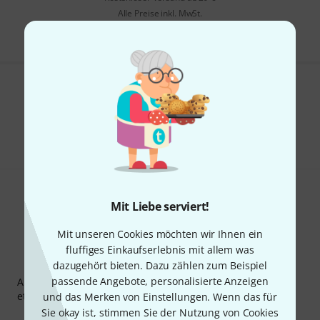
Alle Preise inkl. MwSt.
Gefällt Ihnen, was Sie sehen?
Teilen
Hilfe & Feedback
Mit Liebe serviert!
Mit unseren Cookies möchten wir Ihnen ein
fluffiges Einkaufserlebnis mit allem was
Thomann Newsletter
dazugehört bieten. Dazu zählen zum Beispiel
passende Angebote, personalisierte Anzeigen
Abonniere den Thomann Newsletter und gewinne mit
etwas Glück einen von
50 Gutscheinen
über jeweils
50€
!
und das Merken von Einstellungen. Wenn das für
Sie okay ist, stimmen Sie der Nutzung von Cookies
Inspirierende Beiträge
Deals
Thomann Insights