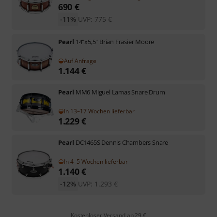
690
€
-11%
UVP:
775
€
Pearl
14"x5,5" Brian Frasier Moore
Auf Anfrage
1.144
€
Pearl
MM6 Miguel Lamas Snare Drum
In 13–17 Wochen lieferbar
1.229
€
Pearl
DC1465S Dennis Chambers Snare
In 4–5 Wochen lieferbar
1.140
€
-12%
UVP:
1.293
€
Kostenloser Versand ab 29 €