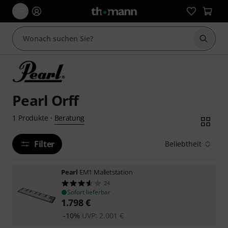
Suche 
Pearl Orff
Beratung
1
Produkte
·
Filter
Beliebtheit
Pearl
EM1 Malletstation
24
Sofort lieferbar
1.798
€
-10%
UVP:
2.001
€