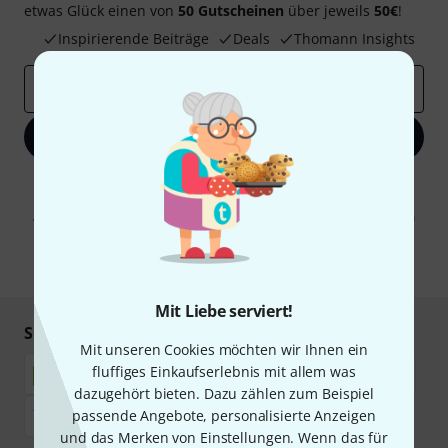
etwas Glück einen von
50 Gutscheinen
über jeweils
50€
!
Inspirierende Beiträge
Deals
Thomann Insights
E-Mail-Adresse
*
Jetzt anmelden
Mit Klick auf „Jetzt anmelden“ stimmen Sie dem Erhalt von E-Mail-
Werbung und einer Messung des E-Mail-Nutzungsverhaltens zu. Die
Abmeldung ist jederzeit möglich. Weitere Informationen finden Sie in
unseren
Datenschutzhinweisen
.
* Pflichtfeld
Mit Liebe serviert!
Sicher einkaufen & bezahlen
Mit unseren Cookies möchten wir Ihnen ein
fluffiges Einkaufserlebnis mit allem was
dazugehört bieten. Dazu zählen zum Beispiel
passende Angebote, personalisierte Anzeigen
und das Merken von Einstellungen. Wenn das für