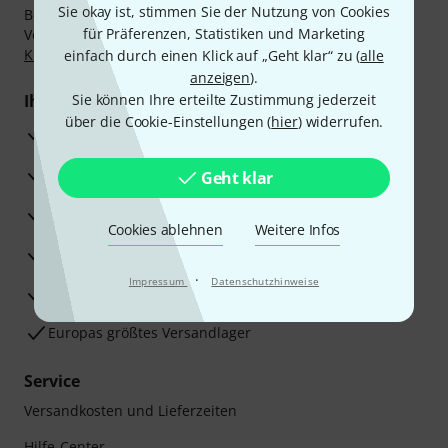
Sie okay ist, stimmen Sie der Nutzung von Cookies
Bezahlen Sie vertraulich und sicher per Nachnahme,
für Präferenzen, Statistiken und Marketing
Vorkasse, PayPal, Amazon Pay,
Klarna Sofort bezahlen
,
Klarna Ratenzahlung
oder Kreditkarte.
einfach durch einen Klick auf „Geht klar“ zu (
alle
anzeigen
).
Ihre Vorteile
Sie können Ihre erteilte Zustimmung jederzeit
über die Cookie-Einstellungen (
hier
) widerrufen.
3 Jahre Thomann Garantie
30 Tage Money-Back-Garantie
Geht klar
Reparaturservice
Cookies ablehnen
Weitere Infos
Beratung durch Fachexperten
·
Impressum
Datenschutzhinweise
Zufriedenheitsgarantie
Europas größtes Versandlager
Service
Versandkosten und Lieferzeiten
Hilfe-Center