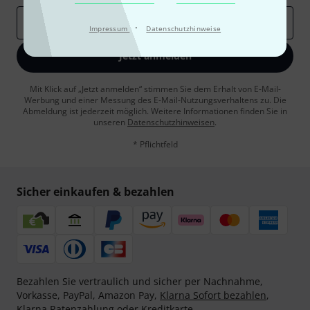
E-Mail-Adresse
*
·
Impressum
Datenschutzhinweise
Jetzt anmelden
Mit Klick auf „Jetzt anmelden“ stimmen Sie dem Erhalt von E-Mail-
Werbung und einer Messung des E-Mail-Nutzungsverhaltens zu. Die
Abmeldung ist jederzeit möglich. Weitere Informationen finden Sie in
unseren
Datenschutzhinweisen
.
* Pflichtfeld
Sicher einkaufen & bezahlen
Bezahlen Sie vertraulich und sicher per Nachnahme,
Vorkasse, PayPal, Amazon Pay,
Klarna Sofort bezahlen
,
Klarna Ratenzahlung
oder Kreditkarte.