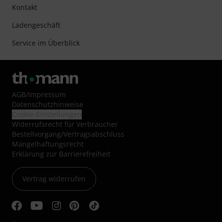
Kontakt
Ladengeschäft
Service im Überblick
AGB
/
Impressum
Datenschutzhinweise
Cookie-Einstellungen
Widerrufsrecht für Verbraucher
Bestellvorgang/Vertragsabschluss
Mängelhaftungsrecht
Erklärung zur Barrierefreiheit
Vertrag widerrufen