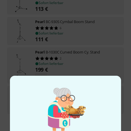
Sofort lieferbar
113
€
Pearl
BC-930S Cymbal Boom Stand
6
Sofort lieferbar
111
€
Pearl
B-1030C Curved Boom Cy. Stand
2
Sofort lieferbar
199
€
-15%
UVP:
235
€
Pearl
TC-1035BL Tom/Cymbal- Stand L-
Sofort lieferbar
469
€
Kostenloser Versand ab 29 €