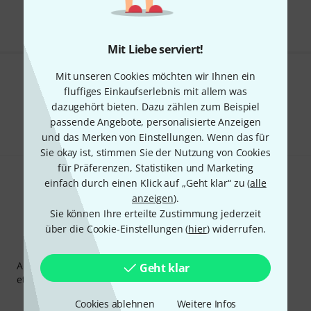
Alle Preise inkl. MwSt.
Mit Liebe serviert!
Mit unseren Cookies möchten wir Ihnen ein
Gefällt Ihnen, was Sie sehen?
fluffiges Einkaufserlebnis mit allem was
dazugehört bieten. Dazu zählen zum Beispiel
Teilen
Hilfe & Feedback
passende Angebote, personalisierte Anzeigen
und das Merken von Einstellungen. Wenn das für
Sie okay ist, stimmen Sie der Nutzung von Cookies
für Präferenzen, Statistiken und Marketing
einfach durch einen Klick auf „Geht klar“ zu (
alle
anzeigen
).
Sie können Ihre erteilte Zustimmung jederzeit
über die Cookie-Einstellungen (
hier
) widerrufen.
Thomann Newsletter
Abonniere den Thomann Newsletter und gewinne mit
Geht klar
etwas Glück einen von
50 Gutscheinen
über jeweils
50€
!
Inspirierende Beiträge
Deals
Thomann Insights
Cookies ablehnen
Weitere Infos