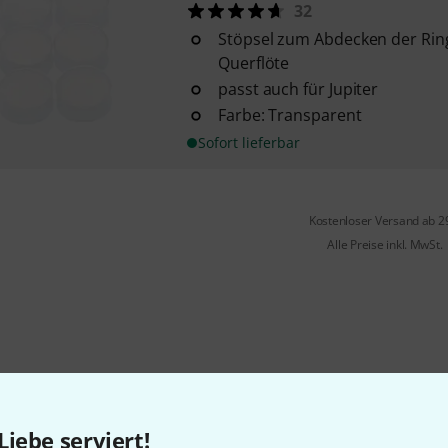
32
Stöpsel zum Abdecken der Rin
Querflöte
passt auch für Jupiter
Farbe: Transparent
Sofort lieferbar
Kostenloser Versand ab 2
Alle Preise inkl. MwSt.
Gefällt Ihnen, was Sie sehen?
Liebe serviert!