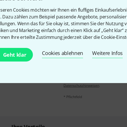
seren Cookies möchten wir Ihnen ein fluffiges Einkaufserlebn
Teilen
Hilfe & Feedback
n. Dazu zählen zum Beispiel passende Angebote, personalisie
llungen. Wenn das für Sie okay ist, stimmen Sie der Nutzung 
tiken und Marketing einfach durch einen Klick auf „Geht klar“ z
nnen Ihre erteilte Zustimmung jederzeit über die Cookie-Einst
Cookies ablehnen
Weitere Infos
Geht klar
E-Mail-Adresse
*
 gewinne mit etwas Glück
50€
!
Mit Klick auf „Jetzt anmelden“ stimmen
Nutzungsverhaltens zu. Die Abmeldung is
Datenschutzhinweisen
.
* Pflichtfeld
Ihre Vorteile