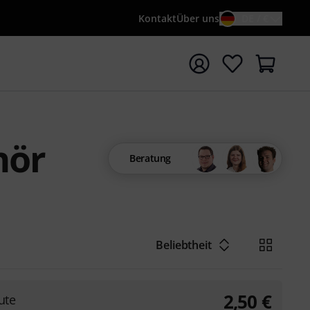
Kontakt
Über uns
DE / €
e mit Suchwort {searchTerm} starten
hör
Beratung
Beliebtheit
2,50
€
ute