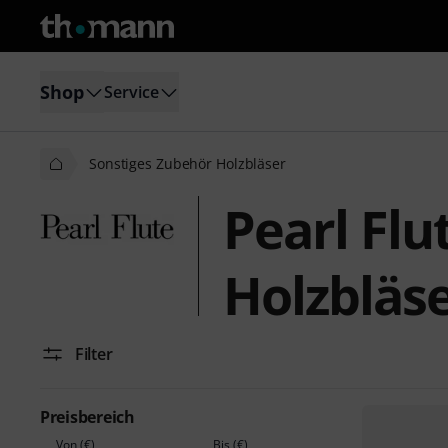
Shop
Service
Sonstiges Zubehör Holzbläser
Pearl Flu
Holzbläs
Filter
Preisbereich
Von (€)
Bis (€)