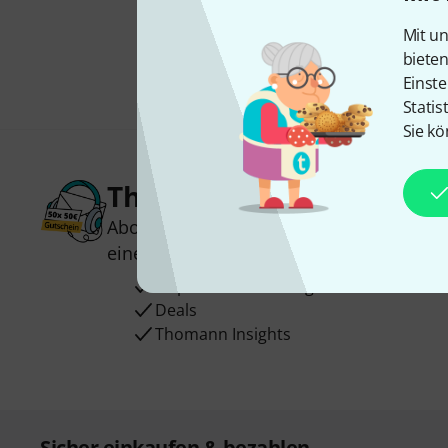
Mit un
biete
Einste
Statis
Sie kö
Thomann Newsletter
Abonniere den Thomann Newsletter und
einen von
50 Gutscheinen
über jeweils
Inspirierende Beiträge
Deals
Thomann Insights
Sicher einkaufen & bezahlen