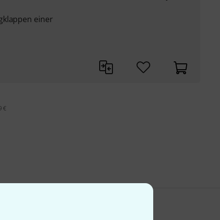
gklappen einer
9 €