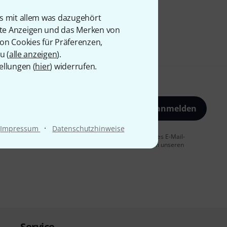
is mit allem was dazugehört
rte Anzeigen und das Merken von
von Cookies für Präferenzen,
u (
alle anzeigen
).
ellungen (
hier
) widerrufen.
Jetzt anmelden
·
Impressum
Datenschutzhinweise
 Sie dem Erhalt von E-Mail-Werbung und einer Messung des E-Mail-
t jederzeit möglich. Weitere Informationen finden Sie in unseren
Service