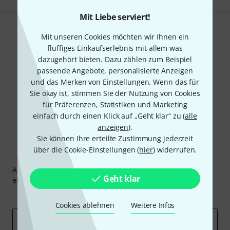
Mit Liebe serviert!
Gefällt Ihnen, was Sie sehen?
Mit unseren Cookies möchten wir Ihnen ein
fluffiges Einkaufserlebnis mit allem was
Teilen
dazugehört bieten. Dazu zählen zum Beispiel
Hilfe & Feedback
passende Angebote, personalisierte Anzeigen
und das Merken von Einstellungen. Wenn das für
Sie okay ist, stimmen Sie der Nutzung von Cookies
für Präferenzen, Statistiken und Marketing
einfach durch einen Klick auf „Geht klar“ zu (
alle
anzeigen
).
Sie können Ihre erteilte Zustimmung jederzeit
über die Cookie-Einstellungen (
hier
) widerrufen.
Thomann Newsletter
Abonniere den Thomann Newsletter und gewinne mit
Geht klar
etwas Glück einen von
50 Gutscheinen
über jeweils
50€
!
Inspirierende Beiträge
Deals
Thomann Insights
Cookies ablehnen
Weitere Infos
E-Mail-Adresse
*