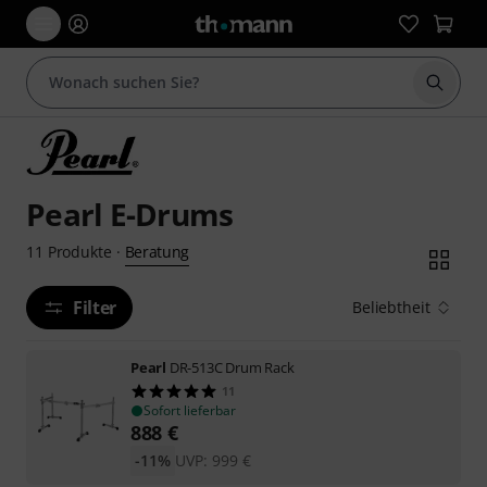
Suche 
Pearl E-Drums
Beratung
11
Produkte
·
Filter
Beliebtheit
Pearl
DR-513C Drum Rack
11
Sofort lieferbar
888
€
-11%
UVP:
999
€