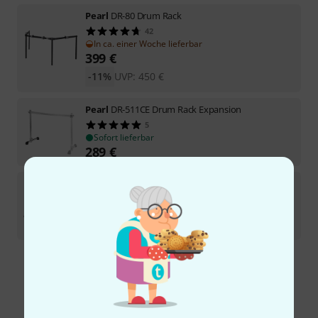
Pearl
DR-80 Drum Rack
42
In ca. einer Woche lieferbar
399
€
-11%
UVP:
450
€
Pearl
DR-511CE Drum Rack Expansion
5
Sofort lieferbar
289
€
Pearl
DR-513/B Drum Rack
Sofort lieferbar
1.029
€
Kostenloser Versand ab 29 €
Alle Preise inkl. MwSt.