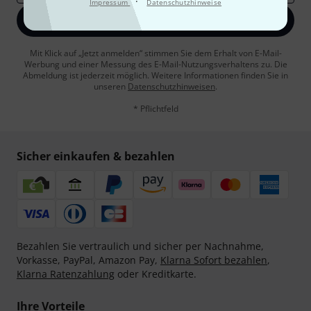
·
Impressum
Datenschutzhinweise
Jetzt anmelden
Mit Klick auf „Jetzt anmelden“ stimmen Sie dem Erhalt von E-Mail-
Werbung und einer Messung des E-Mail-Nutzungsverhaltens zu. Die
Abmeldung ist jederzeit möglich. Weitere Informationen finden Sie in
unseren
Datenschutzhinweisen
.
* Pflichtfeld
Sicher einkaufen & bezahlen
Bezahlen Sie vertraulich und sicher per Nachnahme,
Vorkasse, PayPal, Amazon Pay,
Klarna Sofort bezahlen
,
Klarna Ratenzahlung
oder Kreditkarte.
Ihre Vorteile