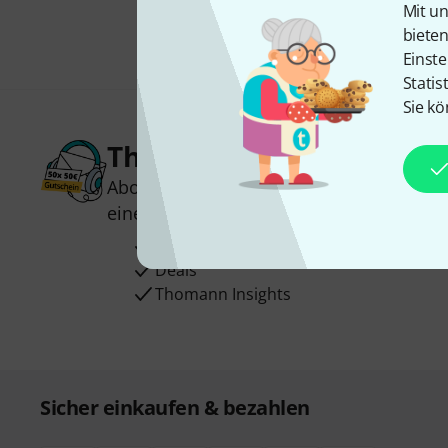
Mit un
biete
Einste
Statis
Sie kö
Thomann Newsletter
Abonniere den Thomann Newsletter und
einen von
50 Gutscheinen
über jeweils
Inspirierende Beiträge
Deals
Thomann Insights
Sicher einkaufen & bezahlen