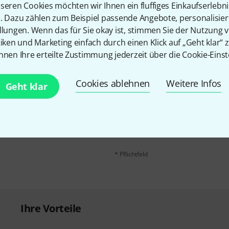
Teilen
Hilfe & Feedback
seren Cookies möchten wir Ihnen ein fluffiges Einkaufserlebn
n. Dazu zählen zum Beispiel passende Angebote, personalisie
llungen. Wenn das für Sie okay ist, stimmen Sie der Nutzung 
tiken und Marketing einfach durch einen Klick auf „Geht klar“ z
nnen Ihre erteilte Zustimmung jederzeit über die Cookie-Einst
Cookies ablehnen
Weitere Infos
Geht klar
E-Mail-Adresse
*
 gewinne mit etwas Glück
50€
!
Mit Klick auf „Jetzt anmelden“ stimmen
Nutzungsverhaltens zu. Die Abmeldung is
Datenschutzhinweisen
.
* Pflichtfeld
Ihre Vorteile