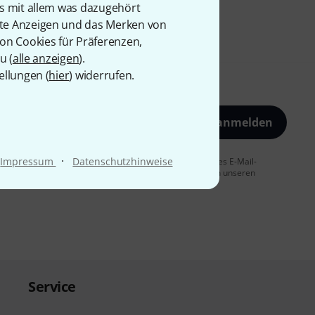
is mit allem was dazugehört
rte Anzeigen und das Merken von
von Cookies für Präferenzen,
u (
alle anzeigen
).
ellungen (
hier
) widerrufen.
Jetzt anmelden
·
Impressum
Datenschutzhinweise
 Sie dem Erhalt von E-Mail-Werbung und einer Messung des E-Mail-
t jederzeit möglich. Weitere Informationen finden Sie in unseren
Service