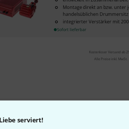
Montage direkt an bzw. unter
handelsüblichen Drummersitz
integrierter Verstärker mit 20
Sofort lieferbar
Kostenloser Versand ab 2
Alle Preise inkl. MwSt.
Gefällt Ihnen, was Sie sehen?
Liebe serviert!