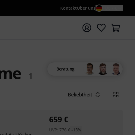
Kontakt
Über uns
DE / €
e mit Suchwort {searchTerm} starten
eme
Beratung
1
Beliebtheit
659
€
UVP:
776
€
-15%
mit ButtKicker