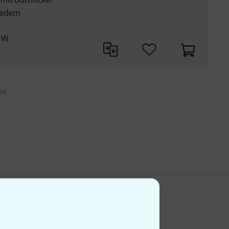
 jedem
0 W
9 €