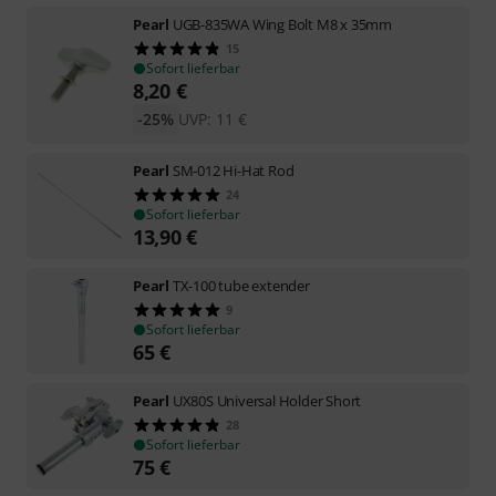
Pearl
UGB-835WA Wing Bolt M8 x 35mm
15
Sofort lieferbar
8,20
€
-25%
UVP:
11
€
Pearl
SM-012 Hi-Hat Rod
24
Sofort lieferbar
13,90
€
Pearl
TX-100 tube extender
9
Sofort lieferbar
65
€
Pearl
UX80S Universal Holder Short
28
Sofort lieferbar
75
€