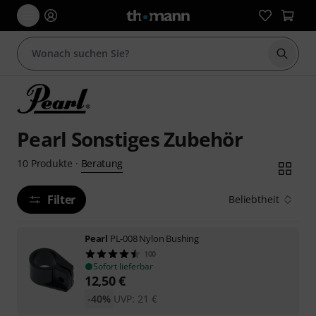
Suche 
Pearl Sonstiges Zubehör
Beratung
10
Produkte
·
Filter
Beliebtheit
Pearl
PL-008 Nylon Bushing
100
Sofort lieferbar
12,50
€
-40%
UVP:
21
€