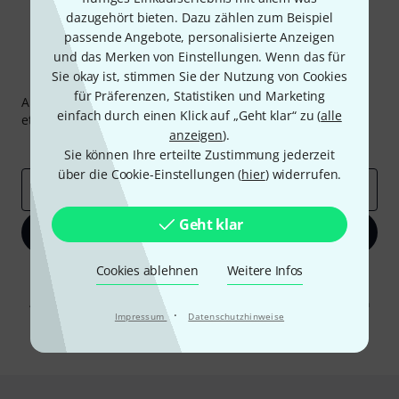
dazugehört bieten. Dazu zählen zum Beispiel
passende Angebote, personalisierte Anzeigen
und das Merken von Einstellungen. Wenn das für
Sie okay ist, stimmen Sie der Nutzung von Cookies
Thomann Newsletter
für Präferenzen, Statistiken und Marketing
Abonniere den Thomann Newsletter und gewinne mit
einfach durch einen Klick auf „Geht klar“ zu (
alle
etwas Glück einen von
50 Gutscheinen
über jeweils
50€
!
anzeigen
).
Inspirierende Beiträge
Deals
Thomann Insights
Sie können Ihre erteilte Zustimmung jederzeit
über die Cookie-Einstellungen (
hier
) widerrufen.
E-Mail-Adresse
*
Geht klar
Jetzt anmelden
Cookies ablehnen
Weitere Infos
Mit Klick auf „Jetzt anmelden“ stimmen Sie dem Erhalt von E-Mail-
Werbung und einer Messung des E-Mail-Nutzungsverhaltens zu. Die
Abmeldung ist jederzeit möglich. Weitere Informationen finden Sie in
·
Impressum
unseren
Datenschutzhinweisen
Datenschutzhinweise
.
* Pflichtfeld