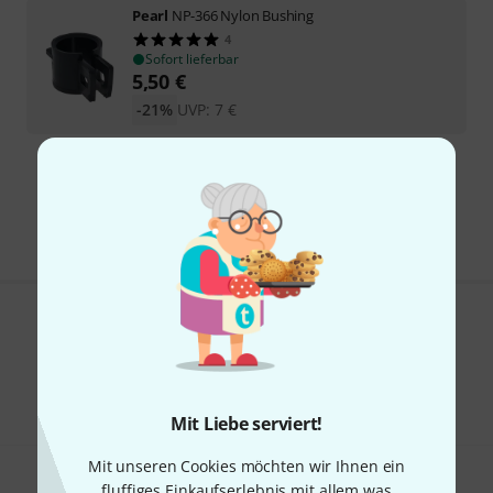
Pearl
NP-366 Nylon Bushing
4
Sofort lieferbar
5,50
€
-21%
UVP:
7
€
Kostenloser Versand ab 29 €
Alle Preise inkl. MwSt.
Gefällt Ihnen, was Sie sehen?
Teilen
Hilfe & Feedback
Mit Liebe serviert!
Mit unseren Cookies möchten wir Ihnen ein
fluffiges Einkaufserlebnis mit allem was