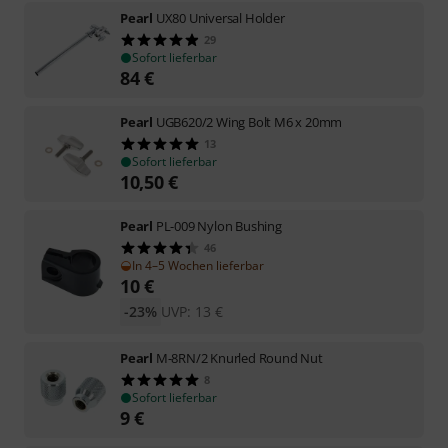
Pearl
UX80 Universal Holder
29
Sofort lieferbar
84
€
Pearl
UGB620/2 Wing Bolt M6 x 20mm
13
Sofort lieferbar
10,50
€
Pearl
PL-009 Nylon Bushing
46
In 4–5 Wochen lieferbar
10
€
-23%
UVP:
13
€
Pearl
M-8RN/2 Knurled Round Nut
8
Sofort lieferbar
9
€