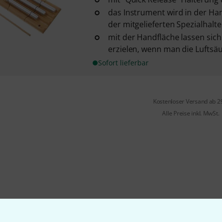
das Instrument wird in der Ha
der mitgelieferten Spezialhalt
mit der Handfläche lassen sich
erzielen, wenn man die Luftsäul
Sofort lieferbar
Kostenloser Versand ab 2
Alle Preise inkl. MwSt.