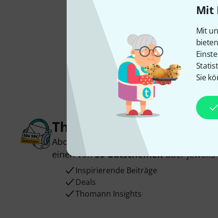
Mit 
Mit un
biete
Einste
Statis
Sie kö
Thomann Newsletter
Abonniere den Thomann Newsletter und
einen von
50 Gutscheinen
über jeweils
Inspirierende Beiträge
Deals
Thomann Insights