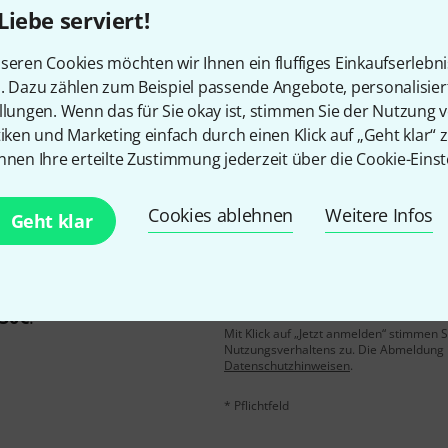
Liebe serviert!
Gefällt Ihnen, was Sie sehen?
seren Cookies möchten wir Ihnen ein fluffiges Einkaufserlebn
n. Dazu zählen zum Beispiel passende Angebote, personalisie
llungen. Wenn das für Sie okay ist, stimmen Sie der Nutzung 
Teilen
Hilfe & Feedback
tiken und Marketing einfach durch einen Klick auf „Geht klar“ z
nnen Ihre erteilte Zustimmung jederzeit über die Cookie-Einst
Cookies ablehnen
Weitere Infos
Geht klar
E-Mail-Adresse
*
 gewinne mit etwas Glück
50€
!
Mit Klick auf „Jetzt anmelden“ stimmen
Nutzungsverhaltens zu. Die Abmeldung is
Datenschutzhinweisen
.
* Pflichtfeld