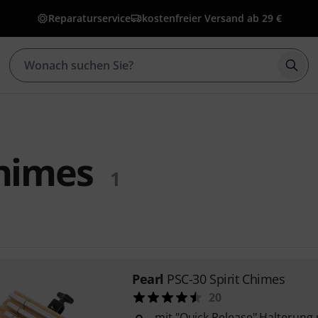
Reparaturservice
kostenfreier Versand ab 29 €
Such
himes
1
Pearl
PSC-30 Spirit Chimes
20
mit "Quick Release" Halterung 