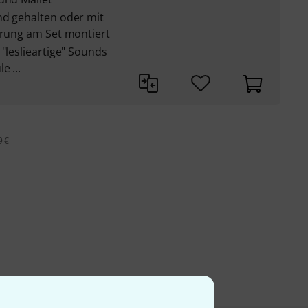
nd gehalten oder mit
erung am Set montiert
 "leslieartige" Sounds
e ...
9 €