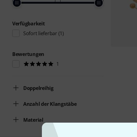
Verfügbarkeit
Sofort lieferbar
(1)
Bewertungen
1
Doppelreihig
Anzahl der Klangstäbe
Material