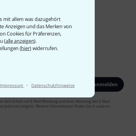
is mit allem was dazugehört
rte Anzeigen und das Merken von
von Cookies für Präferenzen,
u (
alle anzeigen
).
ellungen (
hier
) widerrufen.
Jetzt anmelden
·
Impressum
Datenschutzhinweise
 Sie dem Erhalt von E-Mail-Werbung und einer Messung des E-Mail-
t jederzeit möglich. Weitere Informationen finden Sie in unseren