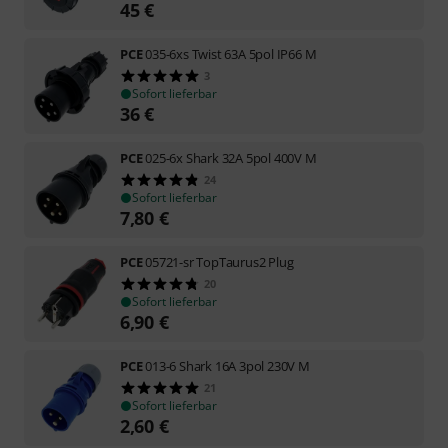
45
€
PCE
035-6xs Twist 63A 5pol IP66 M
3
Sofort lieferbar
36
€
PCE
025-6x Shark 32A 5pol 400V M
24
Sofort lieferbar
7,80
€
PCE
05721-sr TopTaurus2 Plug
20
Sofort lieferbar
6,90
€
PCE
013-6 Shark 16A 3pol 230V M
21
Sofort lieferbar
2,60
€