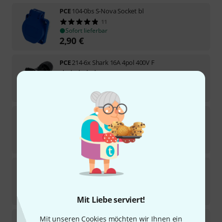
PCE
104-0bs S-Nova Socket bl
11
Sofort lieferbar
2,90
€
PCE
214-6x Shark 16A 4pol 400V F
4
Sofort lieferbar
8,80
€
PCE
104-0ss S-Nova Socket bk
Sofort lieferbar
2,90
€
PCE
2410-sr Taurus2 Socket B/F
2
Sofort lieferbar
3,90
€
Mit Liebe serviert!
PCE
2411-sr Taurus2 Socket B/F
Mit unseren Cookies möchten wir Ihnen ein