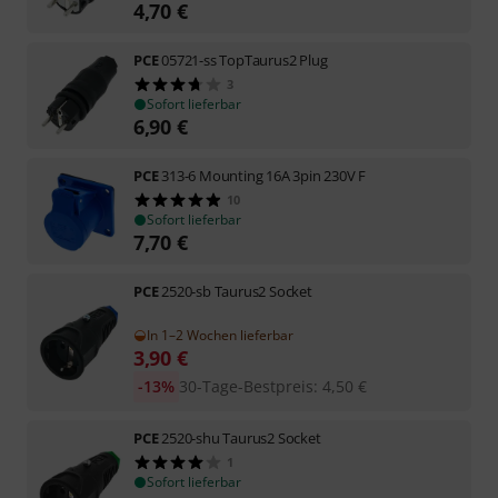
4,70
€
PCE
05721-ss TopTaurus2 Plug
3
Sofort lieferbar
6,90
€
PCE
313-6 Mounting 16A 3pin 230V F
10
Sofort lieferbar
7,70
€
PCE
2520-sb Taurus2 Socket
In 1–2 Wochen lieferbar
3,90
€
-13%
30-Tage-Bestpreis
:
4,50
€
PCE
2520-shu Taurus2 Socket
1
Sofort lieferbar