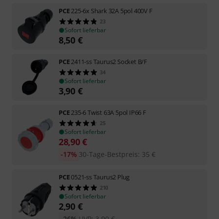
PCE
225-6x Shark 32A 5pol 400V F
23
Sofort lieferbar
8,50
€
PCE
2411-ss Taurus2 Socket B/F
34
Sofort lieferbar
3,90
€
PCE
235-6 Twist 63A 5pol IP66 F
25
Sofort lieferbar
28,90
€
-17%
30-Tage-Bestpreis
:
35
€
PCE
0521-ss Taurus2 Plug
210
Sofort lieferbar
2,90
€
-26%
UVP:
3,90
€