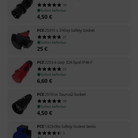
36
Sofort lieferbar
4,50
€
PCE
25311-s 3-Way Safety Socket
27
Sofort lieferbar
25
€
PCE
2253-6 Grip 32A 5pol IP44 F
23
Sofort lieferbar
6,60
€
PCE
2510-ss Taurus2 Socket
48
Sofort lieferbar
4,50
€
PCE
1323-0bc Safety Socket Swiss
4