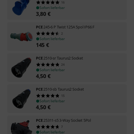
16
Sofort lieferbar
3,80
€
PCE
245-6 P Twist 125A 5pol IP66 F
2
Sofort lieferbar
145
€
PCE
2510-sr Taurus2 Socket
24
Sofort lieferbar
4,50
€
PCE
2510-sb Taurus2 Socket
15
Sofort lieferbar
4,50
€
PCE
25311-s5 3-Way Socket 5Pol
7
Sofort lieferbar