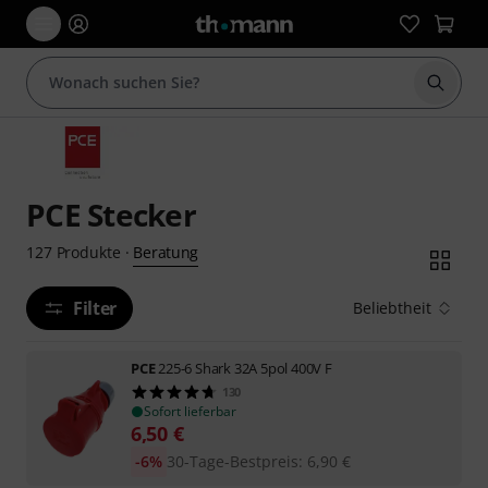
Suche 
PCE Stecker
Beratung
127
Produkte
·
Filter
Beliebtheit
PCE
225-6 Shark 32A 5pol 400V F
130
Sofort lieferbar
6,50
€
-6%
30-Tage-Bestpreis
:
6,90
€