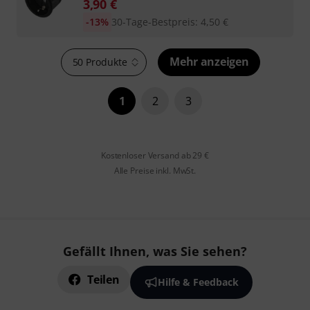
3,90
€
-13%
30-Tage-Bestpreis
:
4,50
€
Mehr anzeigen
50 Produkte
1
2
3
Kostenloser Versand ab 29 €
Alle Preise inkl. MwSt.
Gefällt Ihnen, was Sie sehen?
Teilen
Hilfe & Feedback