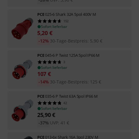
PCE
025-6 Shark 32A 5pol 400V M
152
Sofort lieferbar
5,20
€
-12%
30-Tage-Bestpreis
:
5,90
€
PCE
045-6 P Twist 125A 5pol IP66 M
3
Sofort lieferbar
107
€
-14%
30-Tage-Bestpreis
:
125
€
PCE
035-6 P Twist 63A 5pol IP66 M
42
Sofort lieferbar
25,90
€
-37%
UVP:
41
€
PCE
013-6x Shark 16A 3pol 230V M