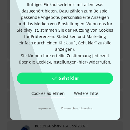
21
fluffiges Einkaufserlebnis mit allem was
Sofort lieferbar
dazugehört bieten. Dazu zählen zum Beispiel
3,90
€
passende Angebote, personalisierte Anzeigen
und das Merken von Einstellungen. Wenn das für
PCE
2520-sr Taurus2 Socket
Sie okay ist, stimmen Sie der Nutzung von Cookies
für Präferenzen, Statistiken und Marketing
Sofort lieferbar
einfach durch einen Klick auf „Geht klar“ zu (
alle
3,90
€
anzeigen
).
-25%
30-Tage-Bestpreis
:
5,20
€
Sie können Ihre erteilte Zustimmung jederzeit
über die Cookie-Einstellungen (
hier
) widerrufen.
PCE
214-6 Shark 16A 4pol 400V F
4
Sofort lieferbar
Geht klar
6,50
€
Cookies ablehnen
Weitere Infos
PCE
014-6 Shark 16A 4pol 400V M
5
Sofort lieferbar
·
Impressum
Datenschutzhinweise
3,90
€
PCE
213-6 Shark 16A 3pol 230V F