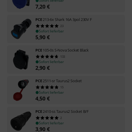
Sofort lieferbar
7,20
€
PCE
213-6x Shark 16A 3pol 230V F
23
Sofort lieferbar
5,90
€
PCE
105-0s S-Nova Socket Black
133
Sofort lieferbar
2,90
€
PCE
2511-sr Taurus2 Socket
15
Sofort lieferbar
4,50
€
PCE
2410-ss Taurus2 Socket B/F
2
Sofort lieferbar
3,90
€