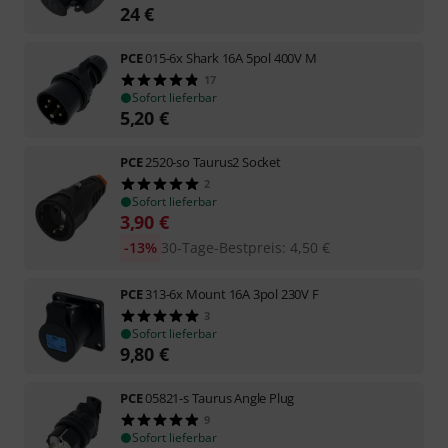
24
€
PCE
015-6x Shark 16A 5pol 400V M
17
Sofort lieferbar
5,20
€
PCE
2520-so Taurus2 Socket
2
Sofort lieferbar
3,90
€
-13%
30-Tage-Bestpreis
:
4,50
€
PCE
313-6x Mount 16A 3pol 230V F
3
Sofort lieferbar
9,80
€
PCE
05821-s Taurus Angle Plug
9
Sofort lieferbar