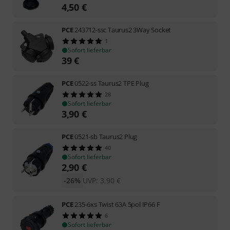
4,50
€
PCE
243712-ssc Taurus2 3Way Socket
1
Sofort lieferbar
39
€
PCE
0522-ss Taurus2 TPE Plug
28
Sofort lieferbar
3,90
€
PCE
0521-sb Taurus2 Plug
40
Sofort lieferbar
2,90
€
-26%
UVP:
3,90
€
PCE
235-6xs Twist 63A 5pol IP66 F
6
Sofort lieferbar