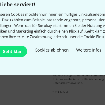
Liebe serviert!
Gefällt Ihnen, was Sie sehen?
seren Cookies möchten wir Ihnen ein fluffiges Einkaufserlebn
n. Dazu zählen zum Beispiel passende Angebote, personalisie
Teilen
Hilfe & Feedback
llungen. Wenn das für Sie okay ist, stimmen Sie der Nutzung 
tiken und Marketing einfach durch einen Klick auf „Geht klar“ z
nnen Ihre erteilte Zustimmung jederzeit über die Cookie-Einst
Cookies ablehnen
Weitere Infos
Geht klar
E-Mail-Adresse
*
 gewinne mit etwas Glück
50€
!
Mit Klick auf „Jetzt anmelden“ stimmen
Nutzungsverhaltens zu. Die Abmeldung is
Datenschutzhinweisen
.
* Pflichtfeld