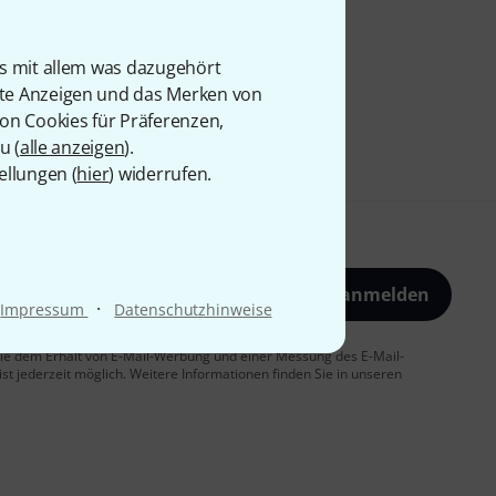
is mit allem was dazugehört
rte Anzeigen und das Merken von
von Cookies für Präferenzen,
u (
alle anzeigen
).
ellungen (
hier
) widerrufen.
Jetzt anmelden
·
Impressum
Datenschutzhinweise
 Sie dem Erhalt von E-Mail-Werbung und einer Messung des E-Mail-
t jederzeit möglich. Weitere Informationen finden Sie in unseren