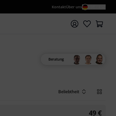
Kontakt
Über uns
DE / €
e mit Suchwort {searchTerm} starten
Beratung
Beliebtheit
49
€