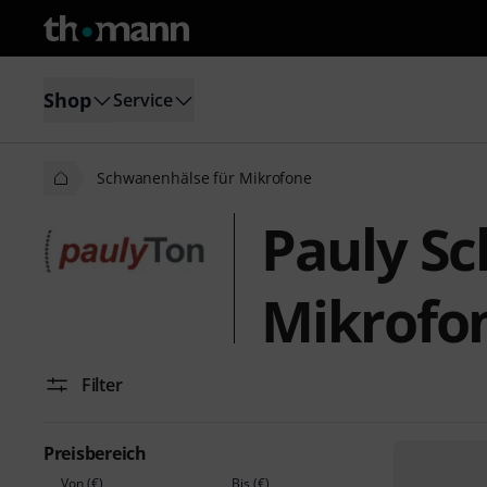
Shop
Service
Schwanenhälse für Mikrofone
Pauly S
Mikrofo
Filter
Preisbereich
Von (€)
Bis (€)