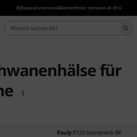
Reparaturservice
kostenfreier Versand ab 29 €
Such
chwanenhälse für
ne
1
Pauly
P120 Gooseneck BK