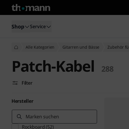
Shop
Service
Alle Kategorien
Gitarren und Bässe
Zubehör fü
Patch-Kabel
288
Filter
Hersteller
Marken suchen
Rockboard
(52)