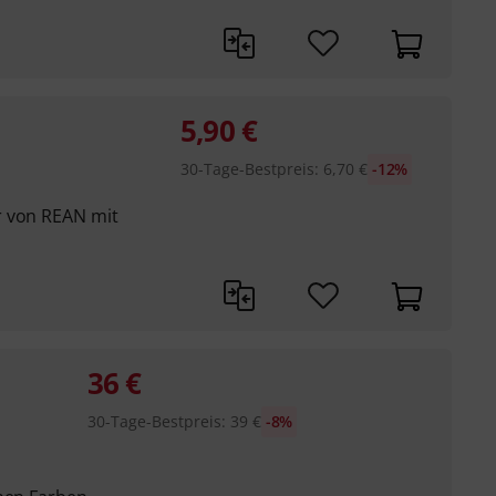
5,90
€
30-Tage-Bestpreis
:
6,70
€
-12%
r von REAN mit
36
€
30-Tage-Bestpreis
:
39
€
-8%