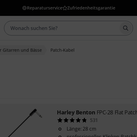
Reparaturservice
Zufriedenheitsgarantie
Such
r Gitarren und Bässe
Patch-Kabel
Harley Benton
FPC-28 Flat Patc
531
Länge: 28 cm
professionelles Klinken-Patchk