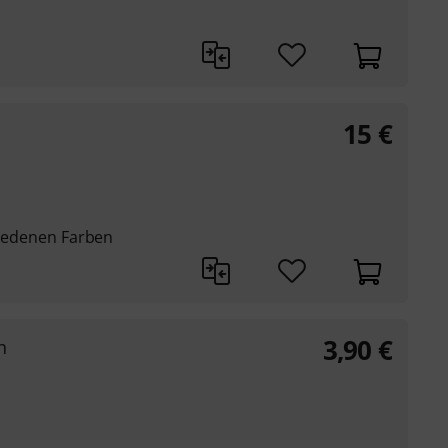
15
€
chiedenen Farben
3,90
€
h