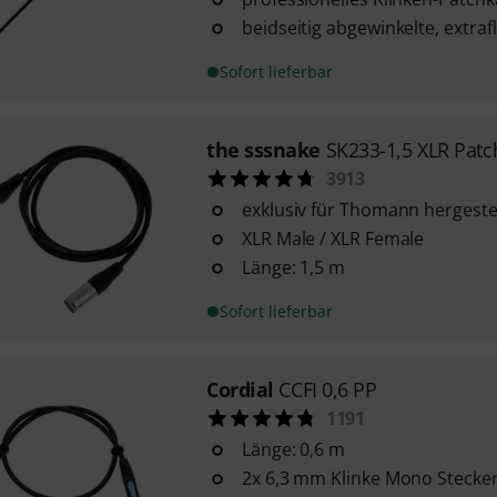
beidseitig abgewinkelte, extraf
Sofort lieferbar
the sssnake
SK233-1,5 XLR Patc
3913
exklusiv für Thomann hergestel
XLR Male / XLR Female
Länge: 1,5 m
Sofort lieferbar
Cordial
CCFI 0,6 PP
1191
Länge: 0,6 m
2x 6,3 mm Klinke Mono Stecke