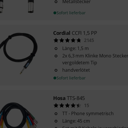
Metallstecker
Sofort lieferbar
Cordial
CCFI 1,5 PP
2145
Länge: 1,5 m
2x 6,3 mm Klinke Mono Stecke
vergoldetem Tip
handverlötet
Sofort lieferbar
Hosa
TTS-845
15
TT - Phone symmetrisch
Länge: 45 cm