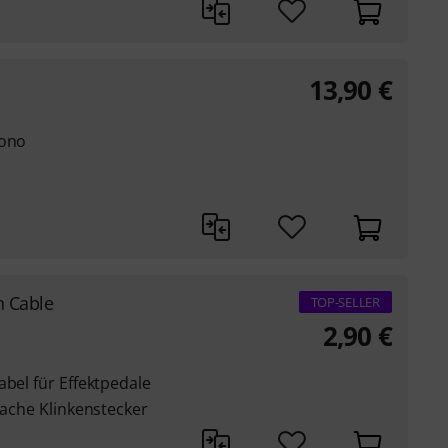
13,90
€
Mono
h Cable
TOP-SELLER
2,90
€
abel für Effektpedale
lache Klinkenstecker