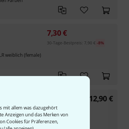
enen Farben
7,30
€
30-Tage-Bestpreis
:
7,90
€
-8%
R weiblich (female)
12,90
€
is mit allem was dazugehört
e Mono
rte Anzeigen und das Merken von
von Cookies für Präferenzen,
u (
alle anzeigen
).