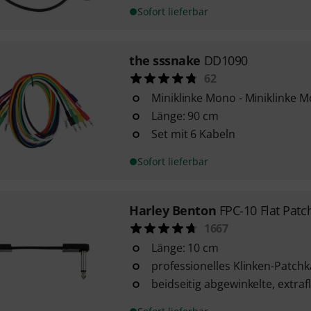
Sofort lieferbar
the sssnake
DD1090
62
Miniklinke Mono - Miniklinke 
Länge: 90 cm
Set mit 6 Kabeln
Sofort lieferbar
Harley Benton
FPC-10 Flat Patc
1667
Länge: 10 cm
professionelles Klinken-Patchk
beidseitig abgewinkelte, extraf