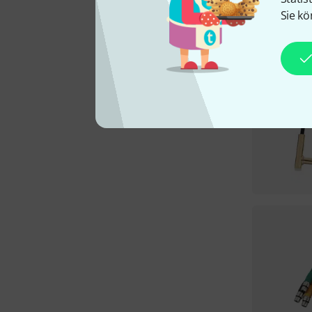
Sie kö