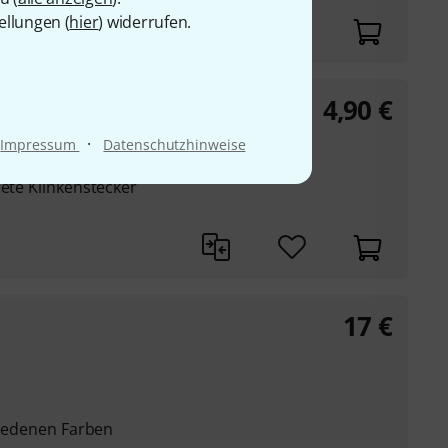
ellungen (
hier
) widerrufen.
4,90
€
 Patch Cable
·
Impressum
Datenschutzhinweise
dete Klinkenstecker
17
€
chiedenen Farben