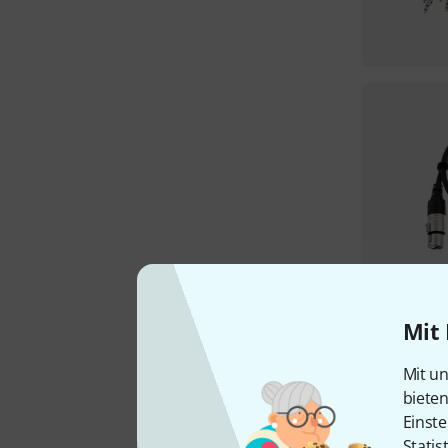
Mit 
Mit un
biete
Einste
Statis