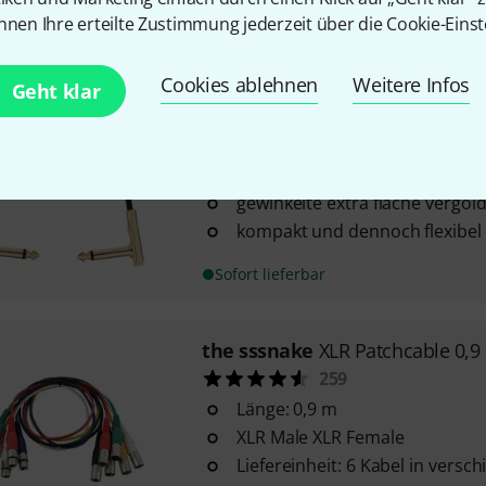
nnen Ihre erteilte Zustimmung jederzeit über die Cookie-Einst
Sofort lieferbar
Cookies ablehnen
Weitere Infos
Geht klar
Harley Benton
Pro-20 Gold Flat
570
Länge: 20 cm
gewinkelte extra flache vergol
kompakt und dennoch flexibel
Sofort lieferbar
the sssnake
XLR Patchcable 0,9
259
Länge: 0,9 m
XLR Male XLR Female
Liefereinheit: 6 Kabel in vers