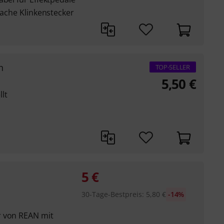
lache Klinkenstecker
h
TOP-SELLER
5,50
€
lt
5
€
30-Tage-Bestpreis
:
5,80
€
-14%
r von REAN mit