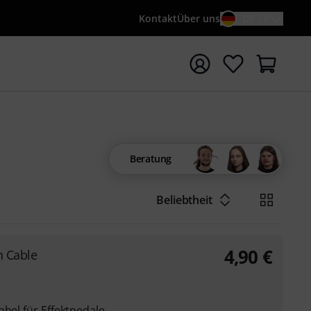
Kontakt
Über uns
DE / €
e mit Suchwort {searchTerm} starten
Beratung
Beliebtheit
4,90
€
h Cable
abel für Effektpedale