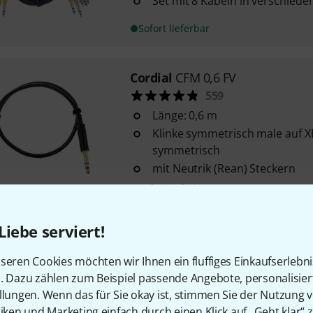
Set mit 8 Kabeln in verschied
Sofort lieferbar
Cordial
CFM 0,6 FV
559
Länge: 0,6 m
Klinke symmetrisch male auf XL
symmetrisch
mit Neutrik (Rean) Steckern
Sofort lieferbar
Liebe serviert!
the sssnake
DD1060
474
seren Cookies möchten wir Ihnen ein fluffiges Einkaufserlebn
Miniklinke Mono auf Miniklink
n. Dazu zählen zum Beispiel passende Angebote, personalisie
Länge: 60 cm
llungen. Wenn das für Sie okay ist, stimmen Sie der Nutzung 
Set mit 6 Kabeln
tiken und Marketing einfach durch einen Klick auf „Geht klar“ z