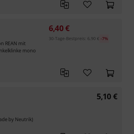
6,40
€
30-Tage-Bestpreis
:
6,90
€
-7%
on REAN mit
nkelklinke mono
5,10
€
de by Neutrik)