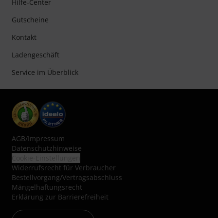
Hilfe-Center
Gutscheine
Kontakt
Ladengeschäft
Service im Überblick
AGB
/
Impressum
Datenschutzhinweise
Cookie-Einstellungen
Widerrufsrecht für Verbraucher
Bestellvorgang/Vertragsabschluss
Mängelhaftungsrecht
Erklärung zur Barrierefreiheit