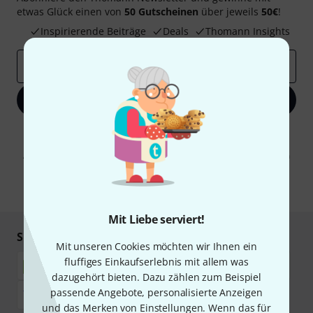
etwas Glück einen von
50 Gutscheinen
über jeweils
50€
!
Inspirierende Beiträge
Deals
Thomann Insights
E-Mail-Adresse
*
Jetzt anmelden
Mit Klick auf „Jetzt anmelden“ stimmen Sie dem Erhalt von E-Mail-
Werbung und einer Messung des E-Mail-Nutzungsverhaltens zu. Die
Abmeldung ist jederzeit möglich. Weitere Informationen finden Sie in
unseren
Datenschutzhinweisen
.
* Pflichtfeld
Mit Liebe serviert!
Sicher einkaufen & bezahlen
Mit unseren Cookies möchten wir Ihnen ein
fluffiges Einkaufserlebnis mit allem was
dazugehört bieten. Dazu zählen zum Beispiel
passende Angebote, personalisierte Anzeigen
und das Merken von Einstellungen. Wenn das für