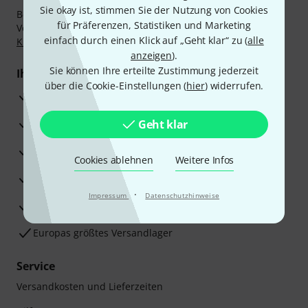
Sie okay ist, stimmen Sie der Nutzung von Cookies
Bezahlen Sie vertraulich und sicher per Nachnahme,
für Präferenzen, Statistiken und Marketing
Vorkasse, PayPal, Amazon Pay,
Klarna Sofort bezahlen
,
einfach durch einen Klick auf „Geht klar“ zu (
alle
Klarna Ratenzahlung
oder Kreditkarte.
anzeigen
).
Sie können Ihre erteilte Zustimmung jederzeit
Ihre Vorteile
über die Cookie-Einstellungen (
hier
) widerrufen.
3 Jahre Thomann Garantie
30 Tage Money-Back-Garantie
Geht klar
Reparaturservice
Cookies ablehnen
Weitere Infos
Beratung durch Fachexperten
·
Impressum
Datenschutzhinweise
Zufriedenheitsgarantie
Europas größtes Versandlager
Service
Versandkosten und Lieferzeiten