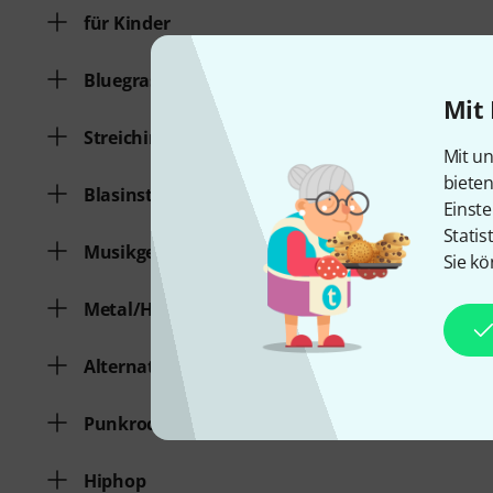
für Kinder
Bluegrass/Country/Folk
Mit 
Streichinstrumente
Mit un
biete
Blasinstrumente
Einste
Statis
Musikgeschichte
Sie kö
Metal/Hardrock
Alternative
Punkrock
Hiphop