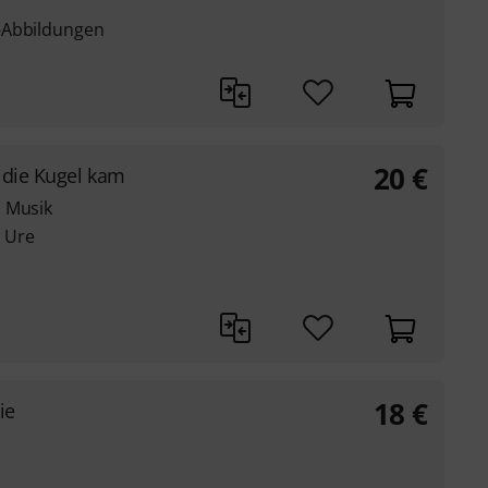
-Abbildungen
20
€
 die Kugel kam
n Musik
 Ure
18
€
ie