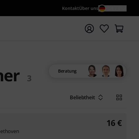
Kontakt
Über uns
DE / €
e mit Suchwort {searchTerm} starten
her
Beratung
3
Beliebtheit
16
€
eethoven