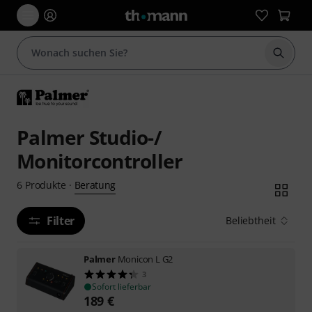
Suche 
Palmer Studio-/
Monitorcontroller
Beratung
6
Produkte
·
Filter
Beliebtheit
Palmer
Monicon L G2
3
Sofort lieferbar
189
€