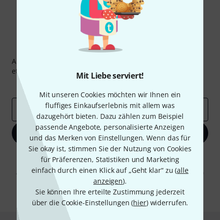
Thomann Newsletter
Abonniere den Thomann Newsletter und gewinne mit
etwas Glück einen von
50 Gutscheinen
über jeweils
50€
!
Mit Liebe serviert!
Inspirierende Beiträge
Deals
Thomann Insights
Mit unseren Cookies möchten wir Ihnen ein
fluffiges Einkaufserlebnis mit allem was
E-Mail-Adresse
*
dazugehört bieten. Dazu zählen zum Beispiel
passende Angebote, personalisierte Anzeigen
Jetzt anmelden
und das Merken von Einstellungen. Wenn das für
Sie okay ist, stimmen Sie der Nutzung von Cookies
Mit Klick auf „Jetzt anmelden“ stimmen Sie dem Erhalt von E-Mail-
für Präferenzen, Statistiken und Marketing
Werbung und einer Messung des E-Mail-Nutzungsverhaltens zu. Die
einfach durch einen Klick auf „Geht klar“ zu (
alle
Abmeldung ist jederzeit möglich. Weitere Informationen finden Sie in
unseren
Datenschutzhinweisen
.
anzeigen
).
Sie können Ihre erteilte Zustimmung jederzeit
* Pflichtfeld
über die Cookie-Einstellungen (
hier
) widerrufen.