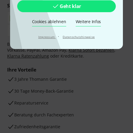
Sicher einkaufen & bezahlen
Geht klar
Cookies ablehnen
Weitere Infos
·
Impressum
Datenschutzhinweise
Bezahlen Sie vertraulich und sicher per Nachnahme,
Vorkasse, PayPal, Amazon Pay,
Klarna Sofort bezahlen
,
Klarna Ratenzahlung
oder Kreditkarte.
Ihre Vorteile
3 Jahre Thomann Garantie
30 Tage Money-Back-Garantie
Reparaturservice
Beratung durch Fachexperten
Zufriedenheitsgarantie