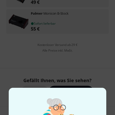
49
€
Palmer
Monicon B-Stock
Sofort lieferbar
55
€
Kostenloser Versand ab 29 €
Alle Preise inkl. MwSt.
Gefällt Ihnen, was Sie sehen?
Teilen
Hilfe & Feedback