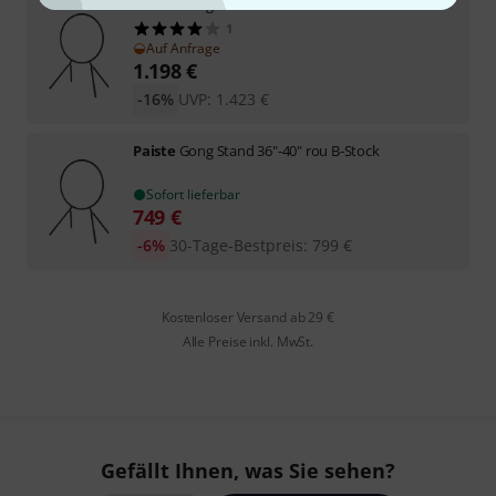
Paiste
Gong Stand 36"-40" round
1
Auf Anfrage
1.198
€
-16%
UVP:
1.423
€
Paiste
Gong Stand 36"-40" rou B-Stock
Sofort lieferbar
749
€
-6%
30-Tage-Bestpreis
:
799
€
Kostenloser Versand ab 29 €
Alle Preise inkl. MwSt.
Gefällt Ihnen, was Sie sehen?