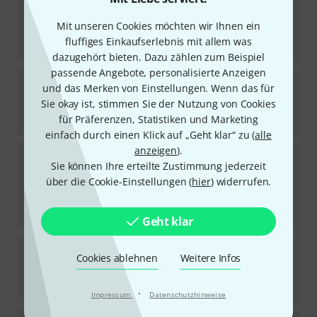
2
Sofort lieferbar
Mit unseren Cookies möchten wir Ihnen ein
389
€
fluffiges Einkaufserlebnis mit allem was
-18%
UVP:
473
€
dazugehört bieten. Dazu zählen zum Beispiel
passende Angebote, personalisierte Anzeigen
Paiste
Cord for Gong 26"
und das Merken von Einstellungen. Wenn das für
5
Sie okay ist, stimmen Sie der Nutzung von Cookies
Sofort lieferbar
für Präferenzen, Statistiken und Marketing
16
€
einfach durch einen Klick auf „Geht klar“ zu (
alle
anzeigen
).
Paiste
Gong Stand 30"
Sie können Ihre erteilte Zustimmung jederzeit
1
Sofort lieferbar
über die Cookie-Einstellungen (
hier
) widerrufen.
409
€
-16%
UVP:
489
€
Geht klar
Paiste
Gong Stand 32"-34" round
Cookies ablehnen
Weitere Infos
Sofort lieferbar
1.098
€
·
Impressum
Datenschutzhinweise