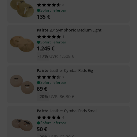
8
Sofort lieferbar
135
€
Paiste
20" Symphonic Medium Light
1
Sofort lieferbar
1.245
€
-17%
UVP:
1.508
€
Paiste
Leather Cymbal Pads Big
7
Sofort lieferbar
69
€
-20%
UVP:
86,30
€
Paiste
Leather Cymbal Pads Small
4
Sofort lieferbar
50
€
-20%
UVP:
62,30
€