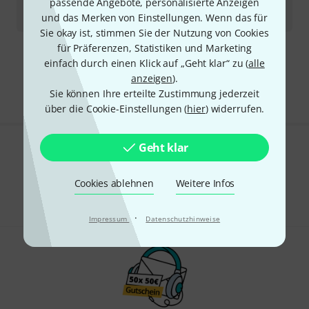
passende Angebote, personalisierte Anzeigen
Sofort lieferbar
162
€
und das Merken von Einstellungen. Wenn das für
Sie okay ist, stimmen Sie der Nutzung von Cookies
für Präferenzen, Statistiken und Marketing
Kostenloser Versand ab 29 €
einfach durch einen Klick auf „Geht klar“ zu (
alle
Alle Preise inkl. MwSt.
anzeigen
).
Sie können Ihre erteilte Zustimmung jederzeit
über die Cookie-Einstellungen (
hier
) widerrufen.
Geht klar
Gefällt Ihnen, was Sie sehen?
Cookies ablehnen
Weitere Infos
Teilen
Hilfe & Feedback
·
Impressum
Datenschutzhinweise