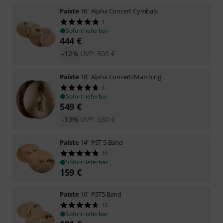
Paiste
16" Alpha Concert Cymbals
1
Sofort lieferbar
444
€
-12%
UVP:
503
€
Paiste
18" Alpha Concert/Marching
3
Sofort lieferbar
549
€
-13%
UVP:
630
€
Paiste
14" PST 5 Band
10
Sofort lieferbar
159
€
Paiste
16" PST5 Band
13
Sofort lieferbar