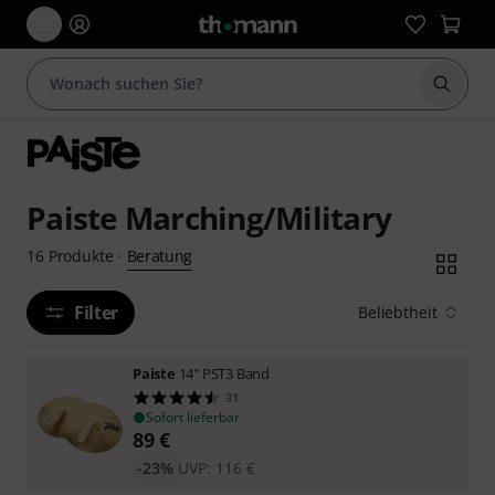
Suche 
Paiste Marching/Military
Beratung
16
Produkte
·
Filter
Beliebtheit
Paiste
14" PST3 Band
31
Sofort lieferbar
89
€
-23%
UVP:
116
€