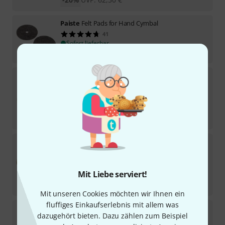
Paiste
Felt Pads for Hand Cymbal
41
Sofort lieferbar
4,50
€
Paiste
18" Concert/Marching MH
1
Auf Anfrage
1.019
€
-16%
UVP:
1.217
€
Paiste
18" Line Symphonic Orchestra L
Auf Anfrage
1.049
€
Mit Liebe serviert!
-14%
UVP:
1.217
€
Mit unseren Cookies möchten wir Ihnen ein
fluffiges Einkaufserlebnis mit allem was
Paiste
16" PST5 Band B-Stock
dazugehört bieten. Dazu zählen zum Beispiel