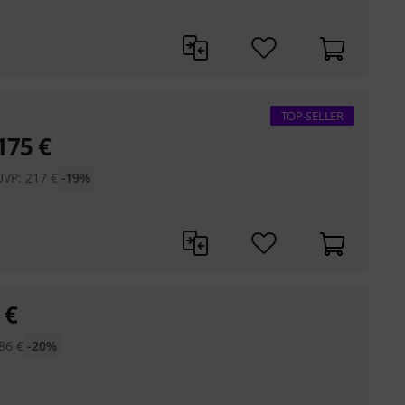
TOP-SELLER
175
€
UVP:
217
€
-19%
€
86
€
-20%