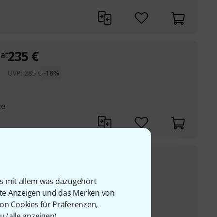
235
€
at
UVP:
285
€
-18%
ze
689
€
gy MK1
UVP:
858
€
-20%
is mit allem was dazugehört
rte Anzeigen und das Merken von
von Cookies für Präferenzen,
u (
alle anzeigen
).