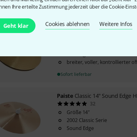
nnen Ihre erteilte Zustimmung jederzeit über die Cookie-Einst
Sofort lieferbar
Cookies ablehnen
Weitere Infos
Geht klar
Paiste
14" 101 Hi-Hat
61
101 Serie
Messing Material
breiter, voller, kontrollierter o
Sofort lieferbar
Paiste
Classic 14" Sound Edge 
32
Größe 14"
2002 Classic Serie
Sound Edge