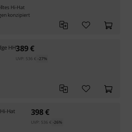
lltes Hi-Hat
en konzipiert
389
€
Edge HH
UVP:
536
€
-27%
398
€
Hi-Hat
UVP:
536
€
-26%