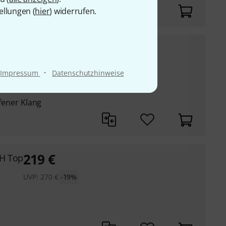
ellungen (
hier
) widerrufen.
85
€
UVP:
111
€
-23%
·
Impressum
Datenschutzhinweise
ffener Klang
219
€
HH Top
UVP:
270
€
-19%