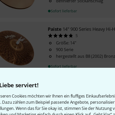
definierter Stickanschlag
Sofort lieferbar
Paiste
14" 900 Series Heavy Hi-H
5
Größe: 14"
900 Serie
hergestellt aus B8 (2002) Bron
Sofort lieferbar
Liebe serviert!
Paiste
15" Signature Dark Ener
5
seren Cookies möchten wir Ihnen ein fluffiges Einkaufserlebn
Größe: 15"
n. Dazu zählen zum Beispiel passende Angebote, personalisie
Line Serie
llungen. Wenn das für Sie okay ist, stimmen Sie der Nutzung 
Mark I
tiken und Marketing einfach durch einen Klick auf „Geht klar“ z