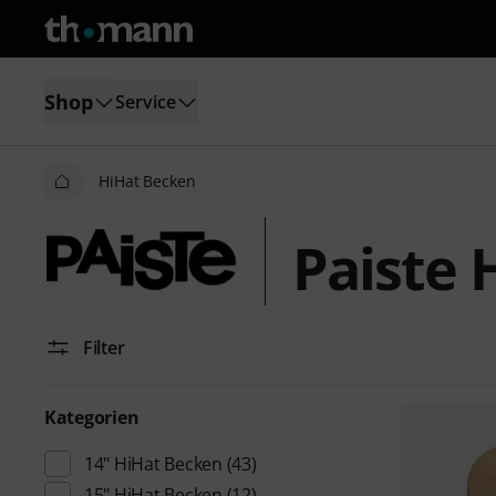
Shop
Service
HiHat Becken
Paiste 
Filter
Kategorien
14" HiHat Becken
(43)
15" HiHat Becken
(12)