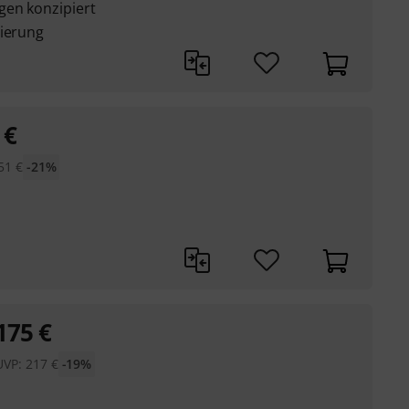
gen konzipiert
gierung
€
51
€
-21%
175
€
UVP:
217
€
-19%