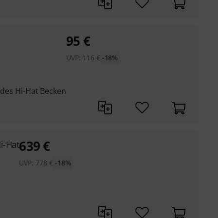
95
€
UVP:
116
€
-18%
endes Hi-Hat Becken
639
€
i-Hat
UVP:
778
€
-18%