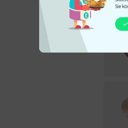
Sie kö