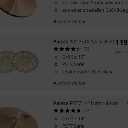
Für Live- und Studioanwendun
aus einer speziellen CuSn8-Le
Sofort lieferbar
119
Paiste
10" PSTX Swiss Hats
35
UVP:
1
Größe: 10"
PSTX Serie
seidenmatte Oberfläche
Sofort lieferbar
Paiste
PST7 14" Light Hi-Hat
22
Größe: 14"
PST7 Serie