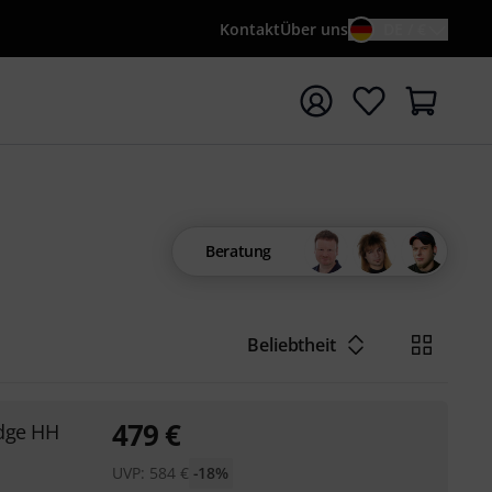
Kontakt
Über uns
DE / €
e mit Suchwort {searchTerm} starten
Beratung
Beliebtheit
479
€
Edge HH
UVP:
584
€
-18%