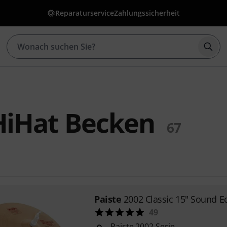
Reparaturservice
Zahlungssicherheit
Such
HiHat Becken
67
Paiste
2002 Classic 15" Sound 
49
Paiste 2002 Serie