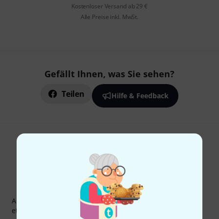
Kostenloser Versand ab 29 €
Alle Preise inkl. MwSt.
Gefällt Ihnen, was Sie sehen?
Teilen
Hilfe & Feedback
Thomann Newsletter
Abonniere den Thomann Newsletter und gewinne mit
etwas Glück einen von
50 Gutscheinen
über jeweils
50€
!