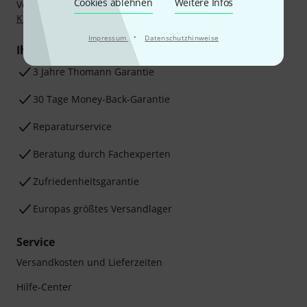
Cookies ablehnen
Weitere Infos
Vorkasse, PayPal, Amazon Pay,
Klarna Sofort bezahlen
,
Klarna Ratenzahlung
oder Kreditkarte.
·
Impressum
Datenschutzhinweise
Ihre Vorteile
3 Jahre Thomann Garantie
30 Tage Money-Back-Garantie
Reparaturservice
Beratung durch Fachexperten
Zufriedenheitsgarantie
Europas größtes Versandlager
Service
Versandkosten und Lieferzeiten
Hilfe-Center