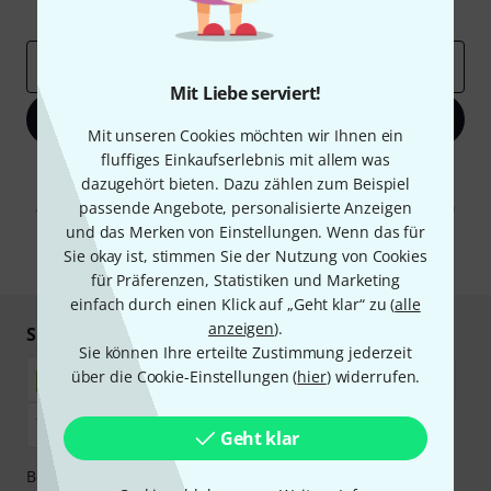
Inspirierende Beiträge
Deals
Thomann Insights
E-Mail-Adresse
*
Mit Liebe serviert!
Jetzt anmelden
Mit unseren Cookies möchten wir Ihnen ein
fluffiges Einkaufserlebnis mit allem was
Mit Klick auf „Jetzt anmelden“ stimmen Sie dem Erhalt von E-Mail-
dazugehört bieten. Dazu zählen zum Beispiel
Werbung und einer Messung des E-Mail-Nutzungsverhaltens zu. Die
Abmeldung ist jederzeit möglich. Weitere Informationen finden Sie in
passende Angebote, personalisierte Anzeigen
unseren
Datenschutzhinweisen
.
und das Merken von Einstellungen. Wenn das für
Sie okay ist, stimmen Sie der Nutzung von Cookies
* Pflichtfeld
für Präferenzen, Statistiken und Marketing
einfach durch einen Klick auf „Geht klar“ zu (
alle
anzeigen
).
Sicher einkaufen & bezahlen
Sie können Ihre erteilte Zustimmung jederzeit
über die Cookie-Einstellungen (
hier
) widerrufen.
Geht klar
Bezahlen Sie vertraulich und sicher per Nachnahme,