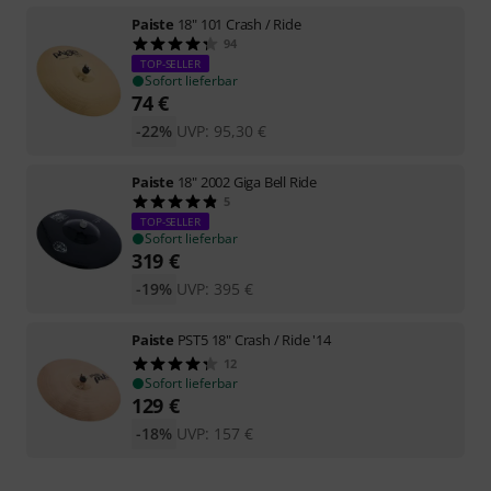
Paiste
18" 101 Crash / Ride
94
TOP-SELLER
Sofort lieferbar
74
€
-22%
UVP:
95,30
€
Paiste
18" 2002 Giga Bell Ride
5
TOP-SELLER
Sofort lieferbar
319
€
-19%
UVP:
395
€
Paiste
PST5 18" Crash / Ride '14
12
Sofort lieferbar
129
€
-18%
UVP:
157
€