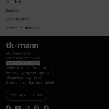
Gutscheine
Kontakt
Ladengeschäft
Service im Überblick
AGB
/
Impressum
Datenschutzhinweise
Cookie-Einstellungen
Widerrufsrecht für Verbraucher
Bestellvorgang/Vertragsabschluss
Mängelhaftungsrecht
Erklärung zur Barrierefreiheit
Vertrag widerrufen