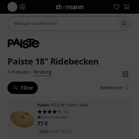
Suche 
Paiste 18" Ridebecken
Beratung
4
Produkte
·
Filter
Beliebtheit
Paiste
PST3 18" Crash / Ride
192
Sofort lieferbar
77
€
-25%
UVP:
102
€