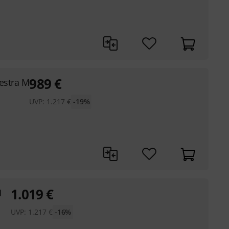
989
€
estra M
UVP:
1.217
€
-19%
1.019
€
H
UVP:
1.217
€
-16%