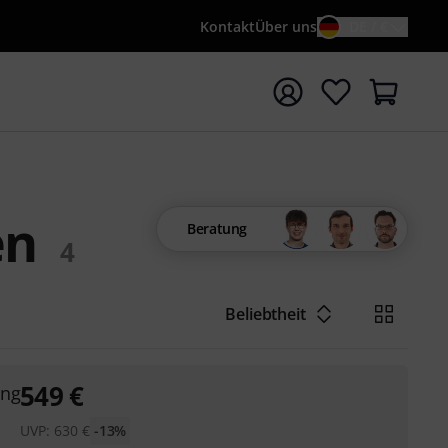
Kontakt
Über uns
DE / €
e mit Suchwort {searchTerm} starten
en
Beratung
4
Beliebtheit
549
€
ing
UVP:
630
€
-13%