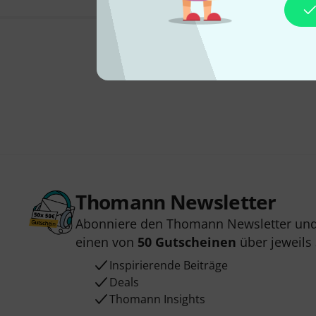
Thomann Newsletter
Abonniere den Thomann Newsletter und
einen von
50 Gutscheinen
über jeweils
Inspirierende Beiträge
Deals
Thomann Insights