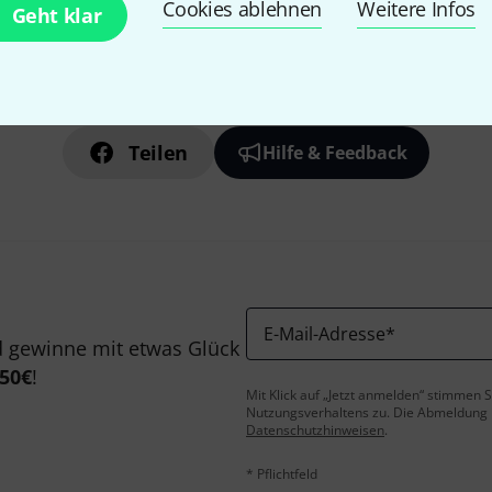
Cookies ablehnen
Weitere Infos
Geht klar
Gefällt Ihnen, was Sie sehen?
Teilen
Hilfe & Feedback
E-Mail-Adresse
*
 gewinne mit etwas Glück
50€
!
Mit Klick auf „Jetzt anmelden“ stimmen
Nutzungsverhaltens zu. Die Abmeldung is
Datenschutzhinweisen
.
* Pflichtfeld