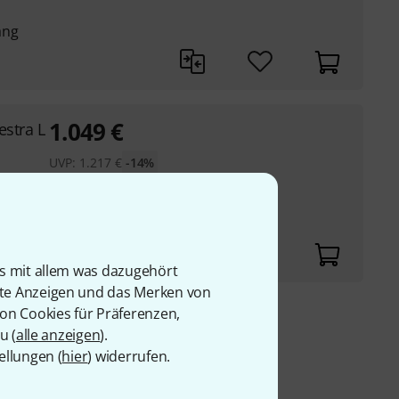
ang
1.049
€
stra L
UVP:
1.217
€
-14%
r Serie
is mit allem was dazugehört
rte Anzeigen und das Merken von
von Cookies für Präferenzen,
9 €
u (
alle anzeigen
).
ellungen (
hier
) widerrufen.