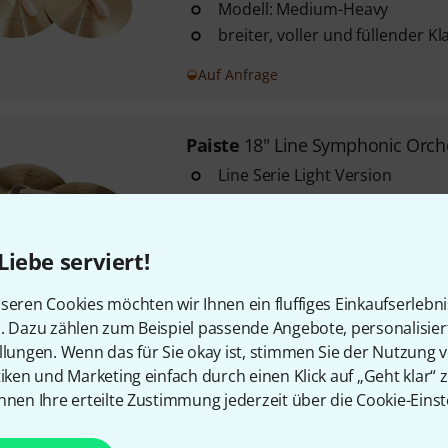
Modell: Medium-Heavy
breiter, voller und füllender Kl
Auf Anfrage
Paiste
18" Line Symphonic Orche
Line Serie Light Version
Größe: 18"
dünnstes Beckenpaar aus diese
Liebe serviert!
Auf Anfrage
seren Cookies möchten wir Ihnen ein fluffiges Einkaufserlebn
n. Dazu zählen zum Beispiel passende Angebote, personalisie
llungen. Wenn das für Sie okay ist, stimmen Sie der Nutzung 
Kostenloser Versand ab 2
tiken und Marketing einfach durch einen Klick auf „Geht klar“ z
Alle Preise inkl. MwSt.
nnen Ihre erteilte Zustimmung jederzeit über die Cookie-Einst