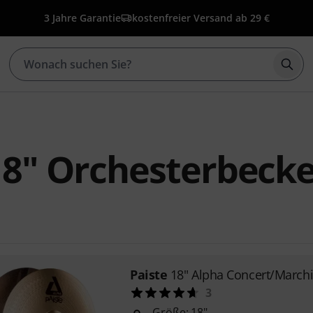
3 Jahre Garantie
kostenfreier Versand ab 29 €
Such
18" Orchesterbeck
Paiste
18" Alpha Concert/March
3
Größe: 18"