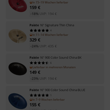
In 15–19 Wochen lieferbar
159
€
-18%
UVP:
194
€
Paiste
16" Signature Thin China
4
In 11–14 Wochen lieferbar
329
€
-24%
UVP:
435
€
Paiste
16" 900 Color Sound China BK
6
Lieferbar in mehreren Monaten
149
€
-23%
UVP:
194
€
Paiste
16" 900 Color Sound China BLUE
1
In 7–9 Wochen lieferbar
155
€