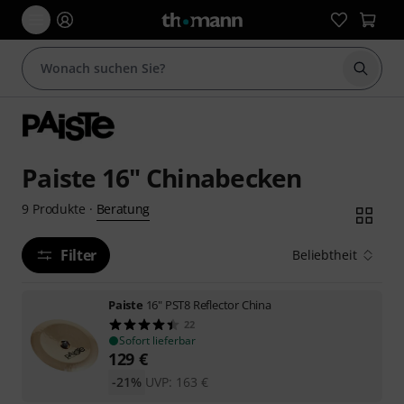
Suche 
Paiste 16" Chinabecken
Beratung
9
Produkte
·
Filter
Beliebtheit
Paiste
16" PST8 Reflector China
22
Sofort lieferbar
129
€
-21%
UVP:
163
€