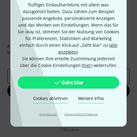
fluffiges Einkaufserlebnis mit allem was
dazugehört bieten. Dazu zählen zum Beispiel
passende Angebote, personalisierte Anzeigen
und das Merken von Einstellungen. Wenn das für
Sie okay ist, stimmen Sie der Nutzung von Cookies
Thomann Newsletter
für Präferenzen, Statistiken und Marketing
einfach durch einen Klick auf „Geht klar“ zu (
alle
Abonniere den Thomann Newsletter und gewinne mit
anzeigen
).
etwas Glück einen von
50 Gutscheinen
über jeweils
50€
!
Sie können Ihre erteilte Zustimmung jederzeit
Inspirierende Beiträge
Deals
Thomann Insights
über die Cookie-Einstellungen (
hier
) widerrufen.
E-Mail-Adresse
*
Geht klar
Jetzt anmelden
Cookies ablehnen
Weitere Infos
Mit Klick auf „Jetzt anmelden“ stimmen Sie dem Erhalt von E-Mail-
Werbung und einer Messung des E-Mail-Nutzungsverhaltens zu. Die
·
Impressum
Datenschutzhinweise
Abmeldung ist jederzeit möglich. Weitere Informationen finden Sie in
unseren
Datenschutzhinweisen
.
* Pflichtfeld