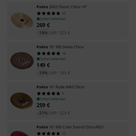
Paiste
2002 Classic China 16"
25
Sofort lieferbar
269
€
-18%
UVP:
329
€
Paiste
16" 900 Series China
10
Sofort lieferbar
149
€
-19%
UVP:
185
€
Paiste
16" Rude Wild China
9
Sofort lieferbar
259
€
-21%
UVP:
329
€
Paiste
16" 900 Color Sound China RED
12