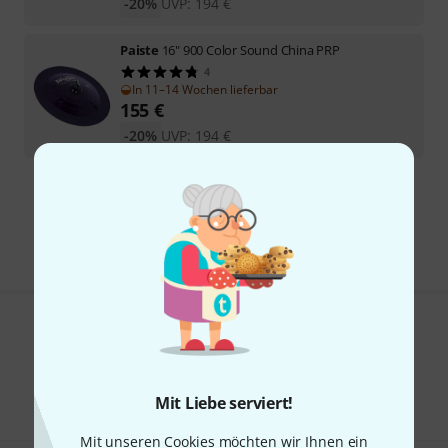
-20%
UVP:
194
€
Paiste
16" 900 Color Sound China PRP
4
In 11–14 Wochen lieferbar
155
€
-20%
UVP:
194
€
Kostenloser Versand ab 29 €
Alle Preise inkl. MwSt.
Gefällt Ihnen, was Sie sehen?
Teilen
Hilfe & Feedback
Mit Liebe serviert!
Mit unseren Cookies möchten wir Ihnen ein