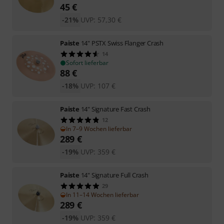
45
€
-21%
UVP:
57,30
€
Paiste
14" PSTX Swiss Flanger Crash
14
Sofort lieferbar
88
€
-18%
UVP:
107
€
Paiste
14" Signature Fast Crash
12
In 7–9 Wochen lieferbar
289
€
-19%
UVP:
359
€
Paiste
14" Signature Full Crash
29
In 11–14 Wochen lieferbar
289
€
-19%
UVP:
359
€