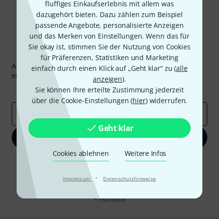
fluffiges Einkaufserlebnis mit allem was
dazugehört bieten. Dazu zählen zum Beispiel
passende Angebote, personalisierte Anzeigen
und das Merken von Einstellungen. Wenn das für
Sie okay ist, stimmen Sie der Nutzung von Cookies
Thomann Newsletter
für Präferenzen, Statistiken und Marketing
Abonniere den Thomann Newsletter und gewinne mit
einfach durch einen Klick auf „Geht klar“ zu (
alle
etwas Glück einen von
50 Gutscheinen
über jeweils
50€
!
anzeigen
).
Inspirierende Beiträge
Deals
Thomann Insights
Sie können Ihre erteilte Zustimmung jederzeit
über die Cookie-Einstellungen (
hier
) widerrufen.
E-Mail-Adresse
*
Geht klar
Jetzt anmelden
Cookies ablehnen
Weitere Infos
Mit Klick auf „Jetzt anmelden“ stimmen Sie dem Erhalt von E-Mail-
Werbung und einer Messung des E-Mail-Nutzungsverhaltens zu. Die
Abmeldung ist jederzeit möglich. Weitere Informationen finden Sie in
·
Impressum
Datenschutzhinweise
unseren
Datenschutzhinweisen
.
* Pflichtfeld