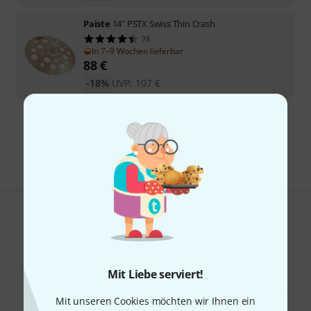
Paiste
14" PSTX Swiss Thin Crash
78
In 7–9 Wochen lieferbar
88
€
-18%
UVP:
107
€
Kostenloser Versand ab 29 €
Alle Preise inkl. MwSt.
Gefällt Ihnen, was Sie sehen?
Teilen
Hilfe & Feedback
Mit Liebe serviert!
Mit unseren Cookies möchten wir Ihnen ein