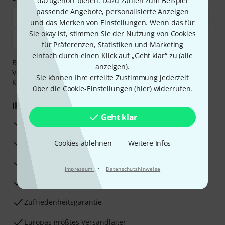
dazugehört bieten. Dazu zählen zum Beispiel
passende Angebote, personalisierte Anzeigen
und das Merken von Einstellungen. Wenn das für
Sie okay ist, stimmen Sie der Nutzung von Cookies
für Präferenzen, Statistiken und Marketing
einfach durch einen Klick auf „Geht klar“ zu (
alle
Bezahlen Sie vertraulich und sicher per Nachnahme,
anzeigen
).
Vorkasse, PayPal, Amazon Pay,
Klarna Sofort bezahlen
,
Sie können Ihre erteilte Zustimmung jederzeit
Klarna Ratenzahlung
oder Kreditkarte.
über die Cookie-Einstellungen (
hier
) widerrufen.
Ihre Vorteile
Geht klar
3 Jahre Thomann Garantie
30 Tage Money-Back-Garantie
Cookies ablehnen
Weitere Infos
Reparaturservice
·
Impressum
Datenschutzhinweise
Beratung durch Fachexperten
Zufriedenheitsgarantie
Europas größtes Versandlager