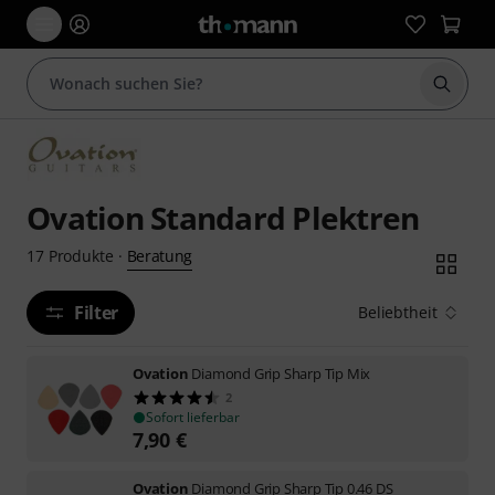
Suche 
Ovation Standard Plektren
Beratung
17
Produkte
·
Filter
Beliebtheit
Ovation
Diamond Grip Sharp Tip Mix
2
Sofort lieferbar
7,90
€
Ovation
Diamond Grip Sharp Tip 0.46 DS