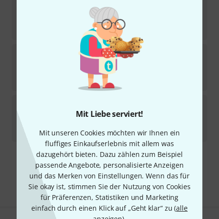
Ovation
Diamond Grip Sharp Tip 0.73 BR
1
Sofort lieferbar
7,90
€
Ovation
Diamond Grip Standard 1.60 OBL
Sofort lieferbar
7,90
€
Ovation
Diamond Grip Standard 1.30 SG
Mit Liebe serviert!
Sofort lieferbar
7,90
€
Mit unseren Cookies möchten wir Ihnen ein
fluffiges Einkaufserlebnis mit allem was
dazugehört bieten. Dazu zählen zum Beispiel
Kostenloser Versand ab 29 €
passende Angebote, personalisierte Anzeigen
Alle Preise inkl. MwSt.
und das Merken von Einstellungen. Wenn das für
Sie okay ist, stimmen Sie der Nutzung von Cookies
für Präferenzen, Statistiken und Marketing
einfach durch einen Klick auf „Geht klar“ zu (
alle
anzeigen
).