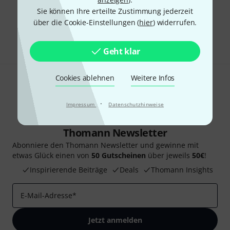
Gefällt Ihnen, was Sie sehen?
Sie können Ihre erteilte Zustimmung jederzeit
über die Cookie-Einstellungen (
hier
) widerrufen.
Teilen
Hilfe & Feedback
Geht klar
Cookies ablehnen
Weitere Infos
·
Impressum
Datenschutzhinweise
Thomann Newsletter
Abonniere den Thomann Newsletter und gewinne mit
etwas Glück einen von
50 Gutscheinen
über jeweils
50€
!
Inspirierende Beiträge
Deals
Thomann Insights
E-Mail-Adresse
*
Jetzt anmelden