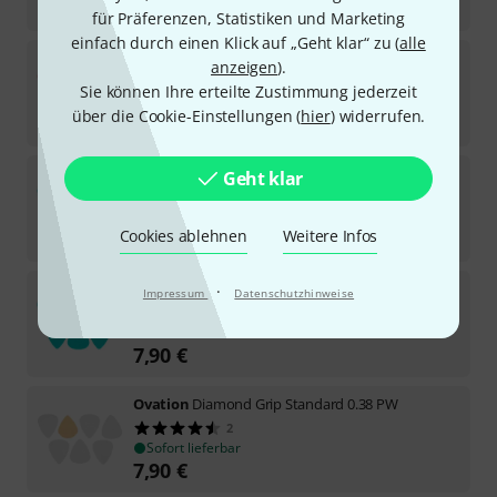
7,90
€
für Präferenzen, Statistiken und Marketing
einfach durch einen Klick auf „Geht klar“ zu (
alle
Ovation
Diamond Grip Sharp Tip 0.60 CR
anzeigen
).
Sie können Ihre erteilte Zustimmung jederzeit
Sofort lieferbar
über die Cookie-Einstellungen (
hier
) widerrufen.
7,90
€
Ovation
Diamond Grip Sharp Tip 0.88 TG
Geht klar
Sofort lieferbar
Cookies ablehnen
Weitere Infos
7,90
€
Ovation
Diamond Grip Standard 0.88 TG
·
Impressum
Datenschutzhinweise
2
Sofort lieferbar
7,90
€
Ovation
Diamond Grip Standard 0.38 PW
2
Sofort lieferbar
7,90
€