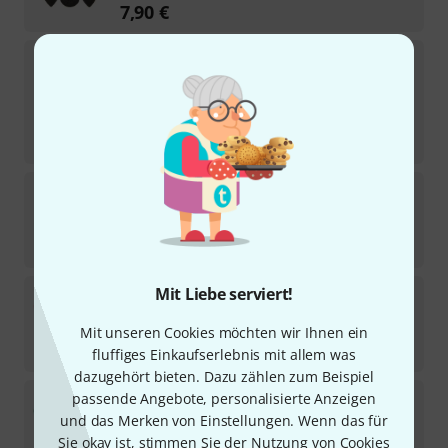
7,90
€
Ovation
OV-9158 - Case
25
In 3–4 Wochen lieferbar
289
€
-34%
UVP:
435
€
Ovation
Diamond Grip Standard 351 Mix
1
Sofort lieferbar
7,90
€
Ovation
Diamond Grip Standard 0.60 CR
Mit Liebe serviert!
1
Sofort lieferbar
Mit unseren Cookies möchten wir Ihnen ein
7,90
€
fluffiges Einkaufserlebnis mit allem was
dazugehört bieten. Dazu zählen zum Beispiel
Ovation
Diamond Grip Standard 1.00 TLG
passende Angebote, personalisierte Anzeigen
und das Merken von Einstellungen. Wenn das für
Sofort lieferbar
Sie okay ist, stimmen Sie der Nutzung von Cookies