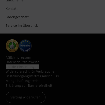
Gutscheine
Kontakt
Ladengeschäft
Service im Überblick
AGB
/
Impressum
Datenschutzhinweise
Cookie-Einstellungen
Widerrufsrecht für Verbraucher
Bestellvorgang/Vertragsabschluss
Mängelhaftungsrecht
Erklärung zur Barrierefreiheit
Vertrag widerrufen