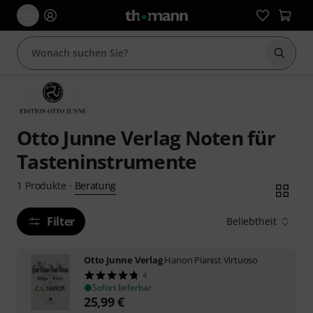
Suche 
Otto Junne Verlag Noten für
Tasteninstrumente
Beratung
1
Produkte
·
Filter
Beliebtheit
Otto Junne Verlag
Hanon Pianist Virtuoso
4
Sofort lieferbar
25,99
€