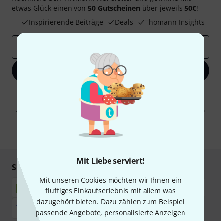
etwas Glück einen von
50 Gutscheinen
über jeweils
50€
!
Inspirierende Beiträge
Deals
Thomann Insights
E-Mail-Adresse
*
Jetzt anmelden
Mit Klick auf „Jetzt anmelden“ stimmen Sie dem Erhalt von E-Mail-
Werbung und einer Messung des E-Mail-Nutzungsverhaltens zu. Die
Abmeldung ist jederzeit möglich. Weitere Informationen finden Sie in
unseren
Datenschutzhinweisen
.
* Pflichtfeld
Mit Liebe serviert!
Sicher einkaufen & bezahlen
Mit unseren Cookies möchten wir Ihnen ein
fluffiges Einkaufserlebnis mit allem was
dazugehört bieten. Dazu zählen zum Beispiel
passende Angebote, personalisierte Anzeigen