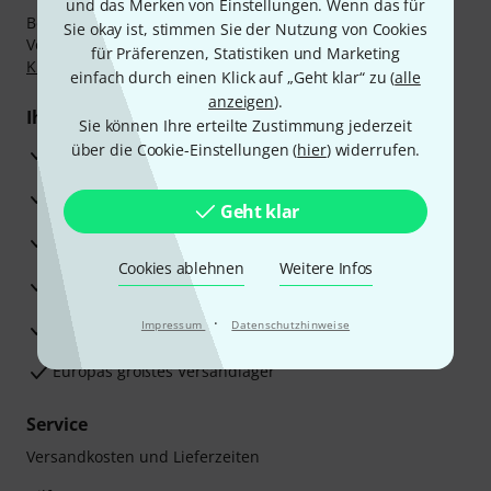
und das Merken von Einstellungen. Wenn das für
Bezahlen Sie vertraulich und sicher per Nachnahme,
Sie okay ist, stimmen Sie der Nutzung von Cookies
Vorkasse, PayPal, Amazon Pay,
Klarna Sofort bezahlen
,
für Präferenzen, Statistiken und Marketing
Klarna Ratenzahlung
oder Kreditkarte.
einfach durch einen Klick auf „Geht klar“ zu (
alle
anzeigen
).
Ihre Vorteile
Sie können Ihre erteilte Zustimmung jederzeit
über die Cookie-Einstellungen (
hier
) widerrufen.
3 Jahre Thomann Garantie
30 Tage Money-Back-Garantie
Geht klar
Reparaturservice
Cookies ablehnen
Weitere Infos
Beratung durch Fachexperten
·
Zufriedenheitsgarantie
Impressum
Datenschutzhinweise
Europas größtes Versandlager
Service
Versandkosten und Lieferzeiten