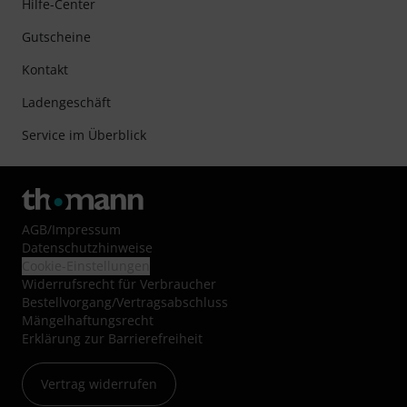
Hilfe-Center
Gutscheine
Kontakt
Ladengeschäft
Service im Überblick
AGB
/
Impressum
Datenschutzhinweise
Cookie-Einstellungen
Widerrufsrecht für Verbraucher
Bestellvorgang/Vertragsabschluss
Mängelhaftungsrecht
Erklärung zur Barrierefreiheit
Vertrag widerrufen