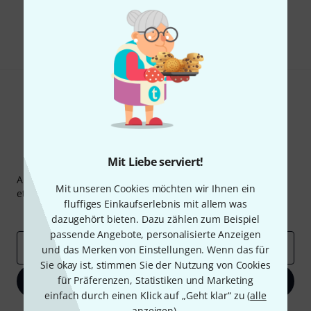
Teilen
Hilfe & Feedback
Thomann Newsletter
Mit Liebe serviert!
Abonniere den Thomann Newsletter und gewinne mit
Mit unseren Cookies möchten wir Ihnen ein
etwas Glück einen von
50 Gutscheinen
über jeweils
50€
!
fluffiges Einkaufserlebnis mit allem was
Inspirierende Beiträge
Deals
Thomann Insights
dazugehört bieten. Dazu zählen zum Beispiel
passende Angebote, personalisierte Anzeigen
E-Mail-Adresse
*
und das Merken von Einstellungen. Wenn das für
Sie okay ist, stimmen Sie der Nutzung von Cookies
für Präferenzen, Statistiken und Marketing
Jetzt anmelden
einfach durch einen Klick auf „Geht klar“ zu (
alle
anzeigen
).