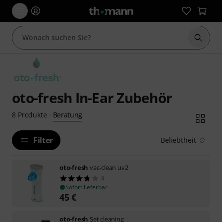
Suche 
oto-fresh In-Ear Zubehör
Beratung
8
Produkte
·
Filter
Beliebtheit
oto-fresh
vac-clean uv2
3
Sofort lieferbar
45
€
oto-fresh
Set cleaning