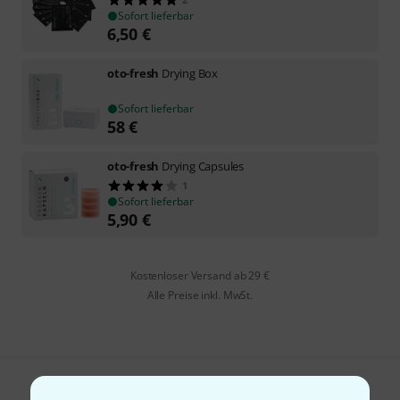
Sofort lieferbar
6,50
€
oto-fresh
Drying Box
Sofort lieferbar
58
€
oto-fresh
Drying Capsules
1
Sofort lieferbar
5,90
€
Kostenloser Versand ab 29 €
Alle Preise inkl. MwSt.
Gefällt Ihnen, was Sie sehen?