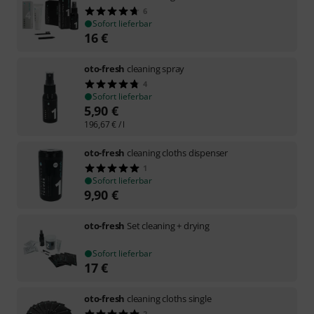
6
Sofort lieferbar
16
€
oto-fresh
cleaning spray
4
Sofort lieferbar
5,90
€
196,67
€
/ l
oto-fresh
cleaning cloths dispenser
1
Sofort lieferbar
9,90
€
oto-fresh
Set cleaning + drying
Sofort lieferbar
17
€
oto-fresh
cleaning cloths single
2