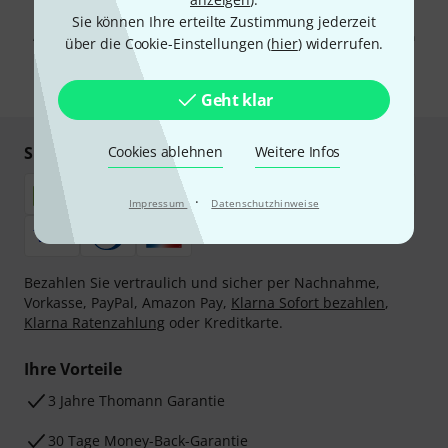
Mit Klick auf „Jetzt anmelden“ stimmen Sie dem Erhalt von E-Mail-
Werbung und einer Messung des E-Mail-Nutzungsverhaltens zu. Die
Sie können Ihre erteilte Zustimmung jederzeit
Abmeldung ist jederzeit möglich. Weitere Informationen finden Sie in
über die Cookie-Einstellungen (
hier
) widerrufen.
unseren
Datenschutzhinweisen
.
* Pflichtfeld
Geht klar
Sicher einkaufen & bezahlen
Cookies ablehnen
Weitere Infos
·
Impressum
Datenschutzhinweise
Bezahlen Sie vertraulich und sicher per Nachnahme,
Vorkasse, PayPal, Amazon Pay,
Klarna Sofort bezahlen
,
Klarna Ratenzahlung
oder Kreditkarte.
Ihre Vorteile
3 Jahre Thomann Garantie
30 Tage Money-Back-Garantie