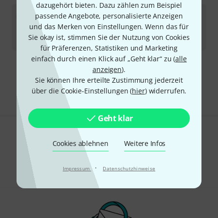
dazugehört bieten. Dazu zählen zum Beispiel
Osram
HMI Digital 4000 G38
passende Angebote, personalisierte Anzeigen
2
und das Merken von Einstellungen. Wenn das für
In ca. einer Woche lieferbar
Sie okay ist, stimmen Sie der Nutzung von Cookies
339
€
für Präferenzen, Statistiken und Marketing
einfach durch einen Klick auf „Geht klar“ zu (
alle
anzeigen
).
Kostenloser Versand ab 29 €
Sie können Ihre erteilte Zustimmung jederzeit
Alle Preise inkl. MwSt.
über die Cookie-Einstellungen (
hier
) widerrufen.
Geht klar
Gefällt Ihnen, was Sie sehen?
Cookies ablehnen
Weitere Infos
Teilen
Hilfe & Feedback
·
Impressum
Datenschutzhinweise