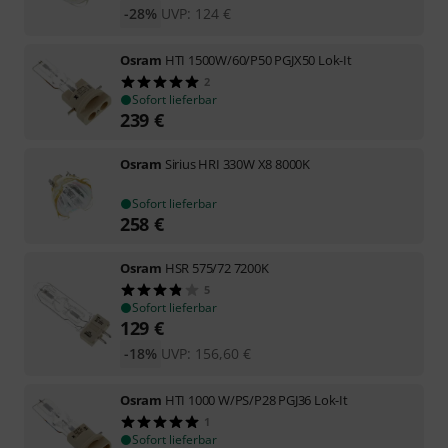
-28%
UVP:
124
€
Osram
HTI 1500W/60/P50 PGJX50 Lok-It
2
Sofort lieferbar
239
€
Osram
Sirius HRI 330W X8 8000K
Sofort lieferbar
258
€
Osram
HSR 575/72 7200K
5
Sofort lieferbar
129
€
-18%
UVP:
156,60
€
Osram
HTI 1000 W/PS/P28 PGJ36 Lok-It
1
Sofort lieferbar