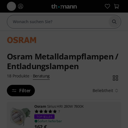
Suche 
Osram Metalldampflampen /
Entladungslampen
Beratung
18
Produkte
·
Filter
Beliebtheit
Osram
Sirius HRI 280W 7800K
7
TOP-SELLER
Sofort lieferbar
162
€