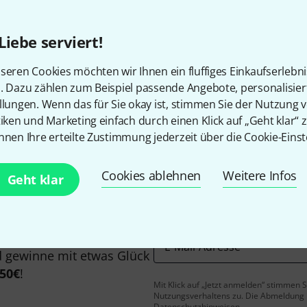
Alle Preise inkl. MwSt.
Liebe serviert!
seren Cookies möchten wir Ihnen ein fluffiges Einkaufserlebn
Gefällt Ihnen, was Sie sehen?
n. Dazu zählen zum Beispiel passende Angebote, personalisie
llungen. Wenn das für Sie okay ist, stimmen Sie der Nutzung 
tiken und Marketing einfach durch einen Klick auf „Geht klar“ z
Teilen
Hilfe & Feedback
nnen Ihre erteilte Zustimmung jederzeit über die Cookie-Einst
Cookies ablehnen
Weitere Infos
Geht klar
E-Mail-Adresse
*
 gewinne mit etwas Glück
50€
!
Mit Klick auf „Jetzt anmelden“ stimmen
Nutzungsverhaltens zu. Die Abmeldung is
Datenschutzhinweisen
.