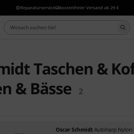
Reparaturservice
kostenfreier Versand ab 29 €
Such
midt Taschen & Kof
en & Bässe
2
Oscar Schmidt
Autoharp Nylon