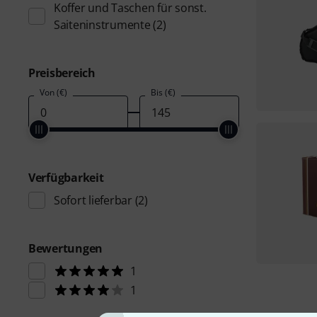
Koffer und Taschen für sonst.
Saiteninstrumente
(2)
Preisbereich
Von (€)
Bis (€)
Verfügbarkeit
Sofort lieferbar
(2)
Bewertungen
1
1