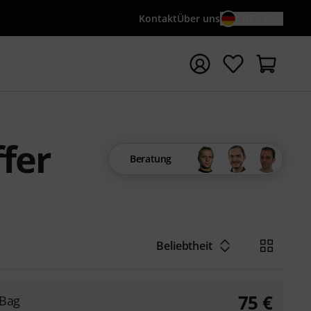
Kontakt
Über uns
DE / €
e mit Suchwort {searchTerm} starten
fer
Beratung
Beliebtheit
75
€
 Bag