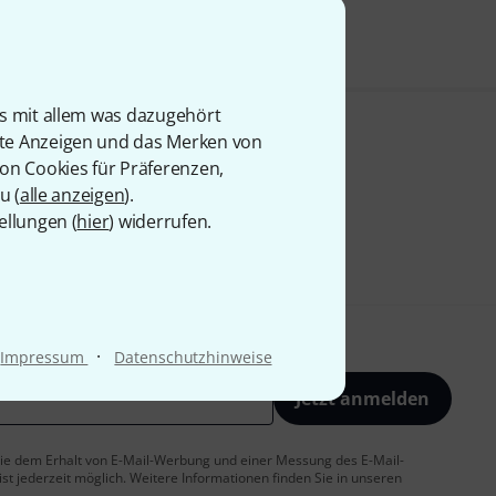
is mit allem was dazugehört
rte Anzeigen und das Merken von
von Cookies für Präferenzen,
u (
alle anzeigen
).
ellungen (
hier
) widerrufen.
·
Impressum
Datenschutzhinweise
Jetzt anmelden
 Sie dem Erhalt von E-Mail-Werbung und einer Messung des E-Mail-
t jederzeit möglich. Weitere Informationen finden Sie in unseren