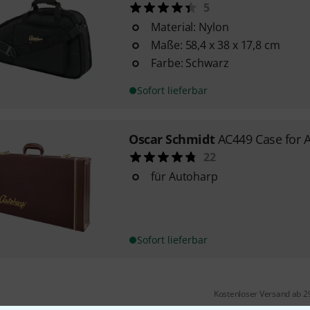
5
Material: Nylon
Maße: 58,4 x 38 x 17,8 cm
Farbe: Schwarz
Sofort lieferbar
Oscar Schmidt
AC449 Case for 
22
für Autoharp
Sofort lieferbar
Kostenloser Versand ab 2