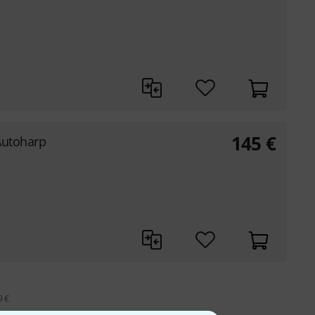
145
€
Autoharp
9 €