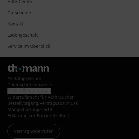
Hilfe-Center
Gutscheine
Kontakt
Ladengeschäft
Service im Überblick
AGB
/
Impressum
Datenschutzhinweise
Cookie-Einstellungen
Widerrufsrecht für Verbraucher
Bestellvorgang/Vertragsabschluss
Mängelhaftungsrecht
Erklärung zur Barrierefreiheit
Vertrag widerrufen