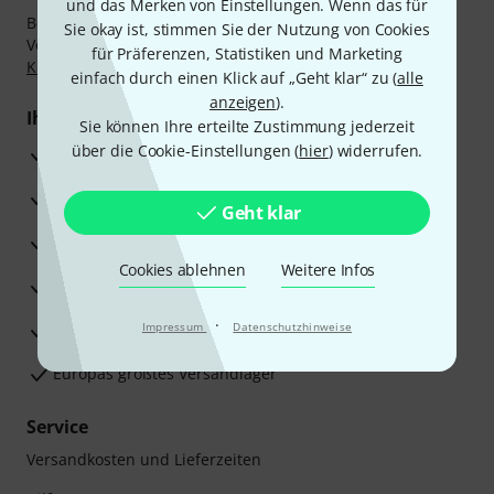
und das Merken von Einstellungen. Wenn das für
Bezahlen Sie vertraulich und sicher per Nachnahme,
Sie okay ist, stimmen Sie der Nutzung von Cookies
Vorkasse, PayPal, Amazon Pay,
Klarna Sofort bezahlen
,
für Präferenzen, Statistiken und Marketing
Klarna Ratenzahlung
oder Kreditkarte.
einfach durch einen Klick auf „Geht klar“ zu (
alle
anzeigen
).
Ihre Vorteile
Sie können Ihre erteilte Zustimmung jederzeit
über die Cookie-Einstellungen (
hier
) widerrufen.
3 Jahre Thomann Garantie
30 Tage Money-Back-Garantie
Geht klar
Reparaturservice
Cookies ablehnen
Weitere Infos
Beratung durch Fachexperten
·
Zufriedenheitsgarantie
Impressum
Datenschutzhinweise
Europas größtes Versandlager
Service
Versandkosten und Lieferzeiten