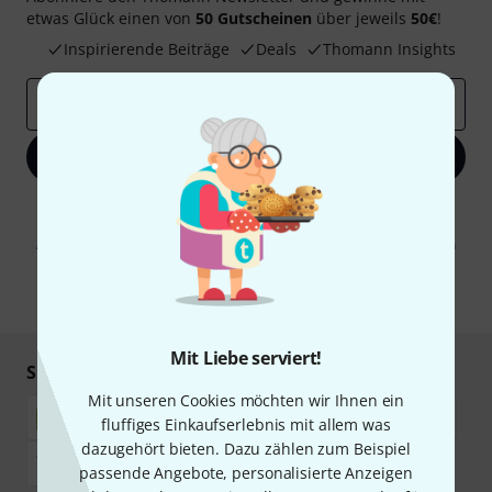
etwas Glück einen von
50 Gutscheinen
über jeweils
50€
!
Inspirierende Beiträge
Deals
Thomann Insights
E-Mail-Adresse
*
Jetzt anmelden
Mit Klick auf „Jetzt anmelden“ stimmen Sie dem Erhalt von E-Mail-
Werbung und einer Messung des E-Mail-Nutzungsverhaltens zu. Die
Abmeldung ist jederzeit möglich. Weitere Informationen finden Sie in
unseren
Datenschutzhinweisen
.
* Pflichtfeld
Mit Liebe serviert!
Sicher einkaufen & bezahlen
Mit unseren Cookies möchten wir Ihnen ein
fluffiges Einkaufserlebnis mit allem was
dazugehört bieten. Dazu zählen zum Beispiel
passende Angebote, personalisierte Anzeigen