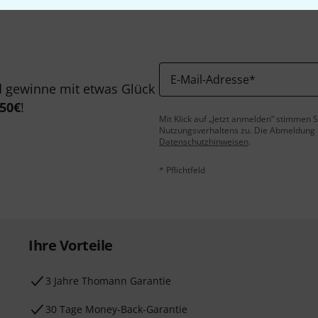
E-Mail-Adresse
*
 gewinne mit etwas Glück
50€
!
Mit Klick auf „Jetzt anmelden“ stimmen
Nutzungsverhaltens zu. Die Abmeldung is
Datenschutzhinweisen
.
* Pflichtfeld
Ihre Vorteile
3 Jahre Thomann Garantie
30 Tage Money-Back-Garantie