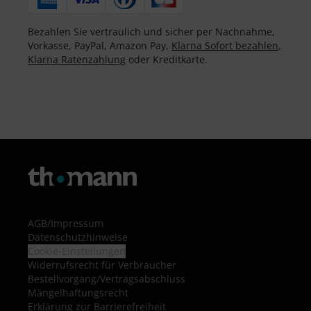
Bezahlen Sie vertraulich und sicher per Nachnahme,
Vorkasse, PayPal, Amazon Pay,
Klarna Sofort bezahlen
,
Klarna Ratenzahlung
oder Kreditkarte.
AGB
/
Impressum
Datenschutzhinweise
Cookie-Einstellungen
Widerrufsrecht für Verbraucher
Bestellvorgang/Vertragsabschluss
Mängelhaftungsrecht
Erklärung zur Barrierefreiheit