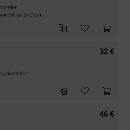
nnreifen
sowohl klaren Drum-
32
€
en einsetzbar
46
€