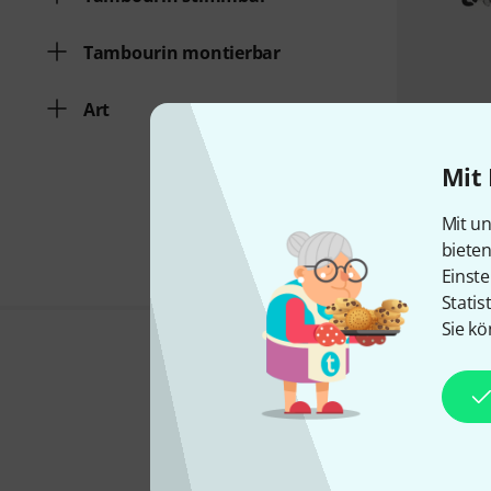
Tambourin montierbar
Art
Mit 
Mit un
biete
Einste
Statis
Sie kö