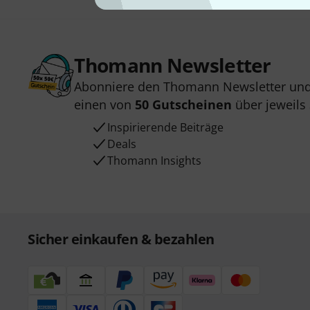
Thomann Newsletter
Abonniere den Thomann Newsletter und
einen von
50 Gutscheinen
über jeweils
Inspirierende Beiträge
Deals
Thomann Insights
Sicher einkaufen & bezahlen