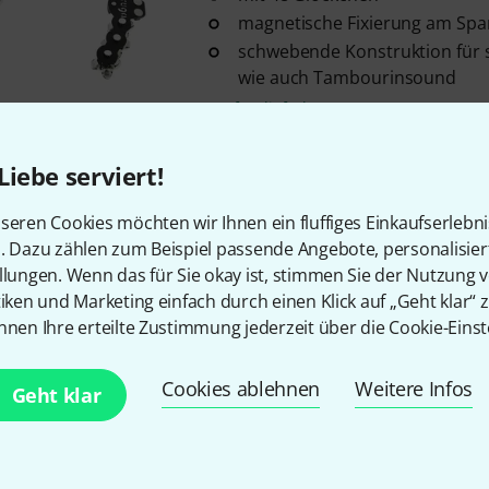
magnetische Fixierung am Spa
schwebende Konstruktion für 
wie auch Tambourinsound
Sofort lieferbar
Liebe serviert!
Kostenloser Versand ab 2
Alle Preise inkl. MwSt.
seren Cookies möchten wir Ihnen ein fluffiges Einkaufserlebn
n. Dazu zählen zum Beispiel passende Angebote, personalisie
llungen. Wenn das für Sie okay ist, stimmen Sie der Nutzung 
tiken und Marketing einfach durch einen Klick auf „Geht klar“ z
nnen Ihre erteilte Zustimmung jederzeit über die Cookie-Einst
Gefällt Ihnen, was Sie sehen?
Cookies ablehnen
Weitere Infos
Geht klar
Teilen
Hilfe & Feedback