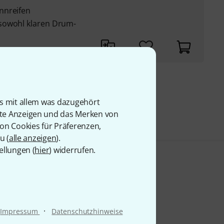
nnreifen
sowohl klaren Drum-
9 €
is mit allem was dazugehört
rte Anzeigen und das Merken von
von Cookies für Präferenzen,
u (
alle anzeigen
).
ellungen (
hier
) widerrufen.
·
Impressum
Datenschutzhinweise