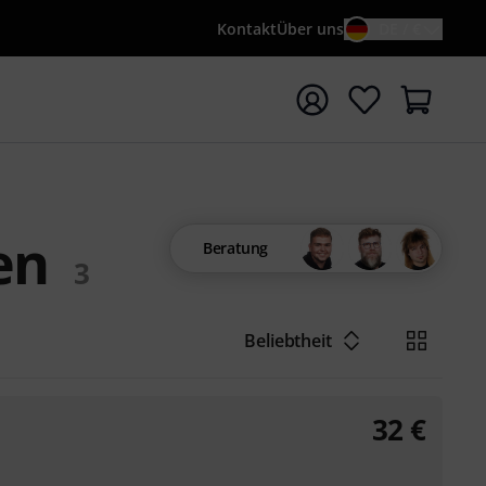
Kontakt
Über uns
DE / €
e mit Suchwort {searchTerm} starten
en
Beratung
3
Beliebtheit
32
€