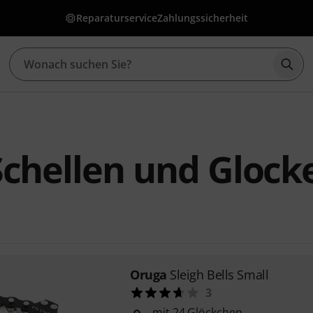
Reparaturservice
Zahlungssicherheit
Such
chellen und Glock
Oruga
Sleigh Bells Small
3
mit 24 Glöckchen