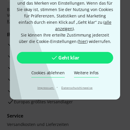
und das Merken von Einstellungen. Wenn das für
Bezahlen Sie vertraulich und sicher per Nachnahme,
Sie okay ist, stimmen Sie der Nutzung von Cookies
Vorkasse, PayPal, Amazon Pay,
Klarna Sofort bezahlen
,
für Präferenzen, Statistiken und Marketing
Klarna Ratenzahlung
oder Kreditkarte.
einfach durch einen Klick auf „Geht klar“ zu (
alle
anzeigen
).
Ihre Vorteile
Sie können Ihre erteilte Zustimmung jederzeit
über die Cookie-Einstellungen (
hier
) widerrufen.
3 Jahre Thomann Garantie
30 Tage Money-Back-Garantie
Geht klar
Reparaturservice
Cookies ablehnen
Weitere Infos
Beratung durch Fachexperten
·
Impressum
Datenschutzhinweise
Zufriedenheitsgarantie
Europas größtes Versandlager
Service
Versandkosten und Lieferzeiten