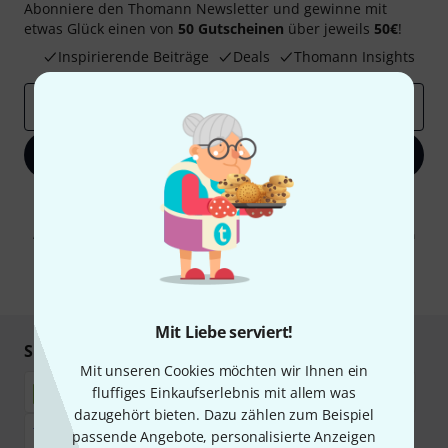
Abonniere den Thomann Newsletter und gewinne mit
etwas Glück einen von
50 Gutscheinen
über jeweils
50€
!
Inspirierende Beiträge
Deals
Thomann Insights
E-Mail-Adresse
*
Jetzt anmelden
Mit Klick auf „Jetzt anmelden“ stimmen Sie dem Erhalt von E-Mail-
Werbung und einer Messung des E-Mail-Nutzungsverhaltens zu. Die
Abmeldung ist jederzeit möglich. Weitere Informationen finden Sie in
unseren
Datenschutzhinweisen
.
* Pflichtfeld
Mit Liebe serviert!
Sicher einkaufen & bezahlen
Mit unseren Cookies möchten wir Ihnen ein
fluffiges Einkaufserlebnis mit allem was
dazugehört bieten. Dazu zählen zum Beispiel
passende Angebote, personalisierte Anzeigen