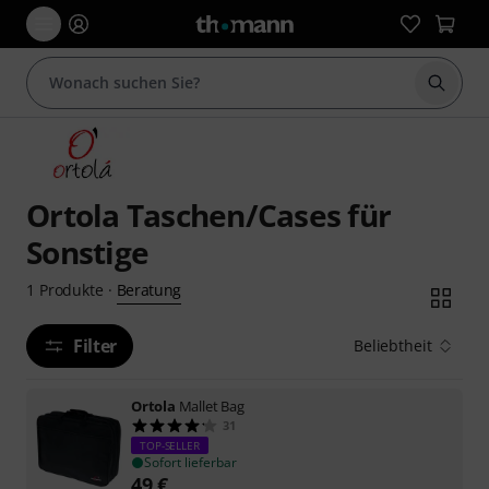
Suche 
Ortola Taschen/Cases für
Sonstige
Beratung
1
Produkte
·
Filter
Beliebtheit
Ortola
Mallet Bag
31
TOP-SELLER
Sofort lieferbar
49
€