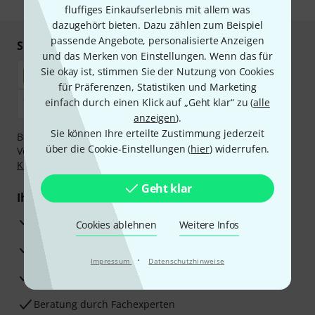
fluffiges Einkaufserlebnis mit allem was
dazugehört bieten. Dazu zählen zum Beispiel
passende Angebote, personalisierte Anzeigen
Sicher einkaufen & bezahlen
und das Merken von Einstellungen. Wenn das für
Sie okay ist, stimmen Sie der Nutzung von Cookies
für Präferenzen, Statistiken und Marketing
einfach durch einen Klick auf „Geht klar“ zu (
alle
anzeigen
).
Sie können Ihre erteilte Zustimmung jederzeit
Bezahlen Sie vertraulich und sicher per Nachnahme,
über die Cookie-Einstellungen (
hier
) widerrufen.
Vorkasse, PayPal, Amazon Pay,
Klarna Sofort bezahlen
,
Klarna Ratenzahlung
oder Kreditkarte.
Geht klar
Ihre Vorteile
3 Jahre Thomann Garantie
Cookies ablehnen
Weitere Infos
30 Tage Money-Back-Garantie
·
Impressum
Datenschutzhinweise
Reparaturservice
Beratung durch Fachexperten