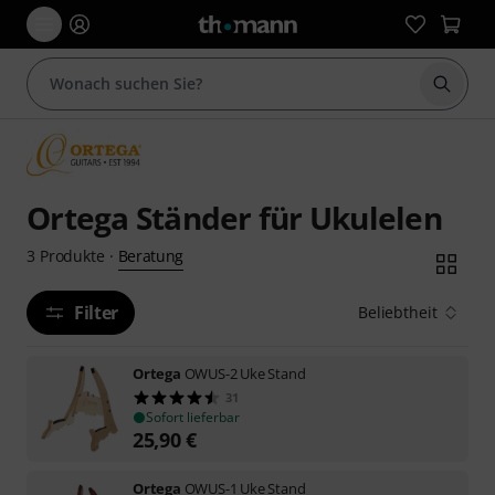
Suche 
Ortega Ständer für Ukulelen
Beratung
3
Produkte
·
Filter
Beliebtheit
Ortega
OWUS-2 Uke Stand
31
Sofort lieferbar
25,90
€
Ortega
OWUS-1 Uke Stand