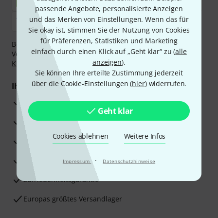
passende Angebote, personalisierte Anzeigen
und das Merken von Einstellungen. Wenn das für
Sie okay ist, stimmen Sie der Nutzung von Cookies
für Präferenzen, Statistiken und Marketing
Bezahlen Sie vertraulich und sicher per Nachnahme,
einfach durch einen Klick auf „Geht klar“ zu (
alle
Vorkasse, PayPal, Amazon Pay,
Klarna Sofort bezahlen
,
anzeigen
).
Klarna Ratenzahlung
oder Kreditkarte.
Sie können Ihre erteilte Zustimmung jederzeit
über die Cookie-Einstellungen (
hier
) widerrufen.
Ihre Vorteile
3 Jahre Thomann Garantie
Geht klar
30 Tage Money-Back-Garantie
Cookies ablehnen
Weitere Infos
Reparaturservice
Beratung durch Fachexperten
·
Impressum
Datenschutzhinweise
Zufriedenheitsgarantie
Europas größtes Versandlager