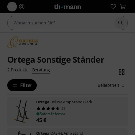
Suche 
Ortega Sonstige Ständer
Beratung
2
Produkte
·
Filter
Beliebtheit
Ortega
Deluxe Amp Stand Black
28
Sofort lieferbar
45
€
Ortega
OAS-FL Amp Stand