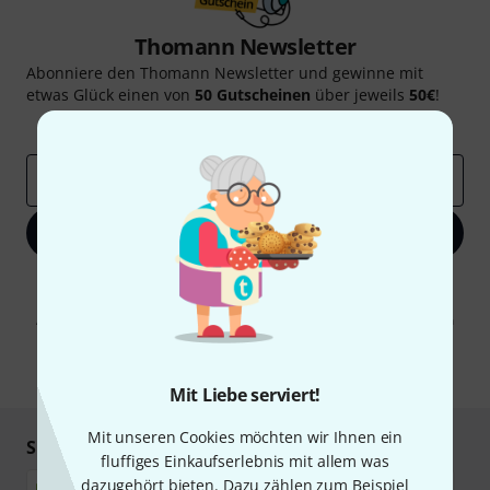
Thomann Newsletter
Abonniere den Thomann Newsletter und gewinne mit
etwas Glück einen von
50 Gutscheinen
über jeweils
50€
!
Inspirierende Beiträge
Deals
Thomann Insights
E-Mail-Adresse
*
Jetzt anmelden
Mit Klick auf „Jetzt anmelden“ stimmen Sie dem Erhalt von E-Mail-
Werbung und einer Messung des E-Mail-Nutzungsverhaltens zu. Die
Abmeldung ist jederzeit möglich. Weitere Informationen finden Sie in
unseren
Datenschutzhinweisen
.
* Pflichtfeld
Mit Liebe serviert!
Mit unseren Cookies möchten wir Ihnen ein
Sicher einkaufen & bezahlen
fluffiges Einkaufserlebnis mit allem was
dazugehört bieten. Dazu zählen zum Beispiel