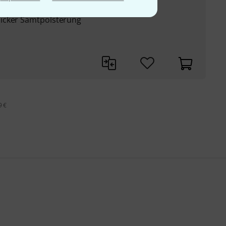
icker Samtpolsterung
9 €