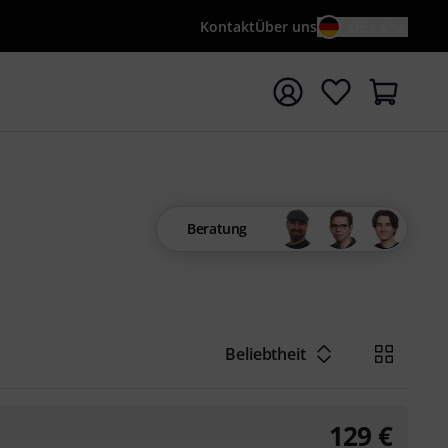
Kontakt
Über uns
DE / €
e mit Suchwort {searchTerm} starten
Beratung
Beliebtheit
129
€