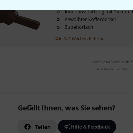
1
Innenausstattung mit 15 mm d
gewölbter Kofferdeckel
Zubehörfach
In 2–3 Wochen lieferbar
Kostenloser Versand ab 2
Alle Preise inkl. MwSt.
Gefällt Ihnen, was Sie sehen?
Teilen
Hilfe & Feedback