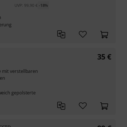
UVP:
99,90
€
-18%
m
ierung
35
€
 mit verstellbaren
len
 weich gepolsterte