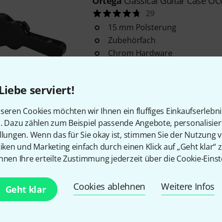
Ortega
Classical Guitar Case O
29
15 mm Polsterung
Zubehörfach
Chrom Hardware
In ca. einer Woche lieferbar
Liebe serviert!
Ortega
Case Backpack Strap
seren Cookies möchten wir Ihnen ein fluffiges Einkaufserlebn
34
n. Dazu zählen zum Beispiel passende Angebote, personalisie
passend für alle Formkoffer
llungen. Wenn das für Sie okay ist, stimmen Sie der Nutzung 
tiken und Marketing einfach durch einen Klick auf „Geht klar“ z
keine Ösen oder Montagearbeit
nnen Ihre erteilte Zustimmung jederzeit über die Cookie-Einst
verstellbare Nylonbänder mit 
Kurzfristig lieferbar (2–5 Tage)
Cookies ablehnen
Weitere Infos
Geht klar
Ortega
OCCPRO-T Thinline Case