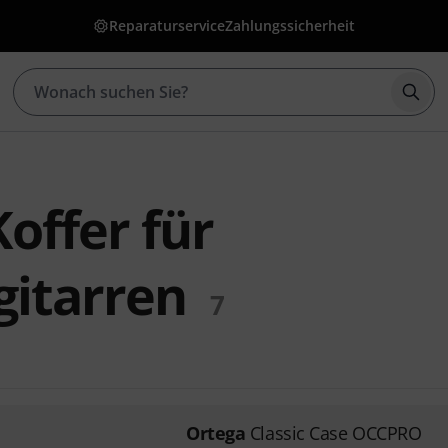
Reparaturservice
Zahlungssicherheit
Such
offer für
gitarren
7
Ortega
Classic Case OCCPRO