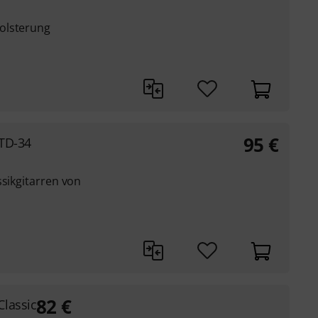
olsterung
95
€
STD-34
ssikgitarren von
82
€
lassic