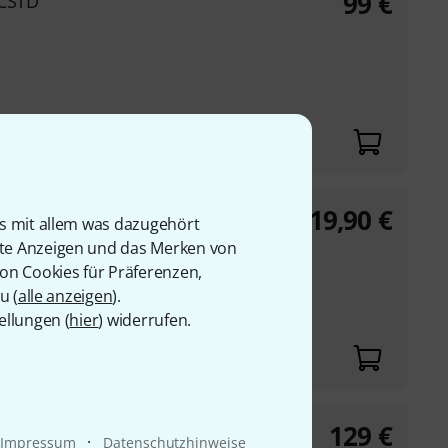
99
€
CCSTD
19,90
€
is mit allem was dazugehört
rte Anzeigen und das Merken von
von Cookies für Präferenzen,
u (
alle anzeigen
).
en erforderlich
ellungen (
hier
) widerrufen.
Klippverschlüssen
129
€
·
Impressum
Datenschutzhinweise