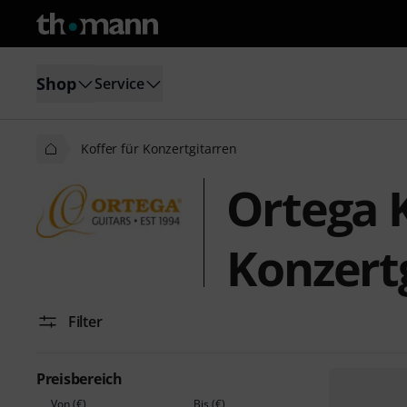
Shop
Service
Koffer für Konzertgitarren
Ortega K
Konzert
Filter
Preisbereich
Von (€)
Bis (€)