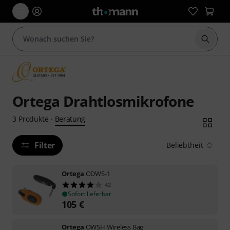
Suche 
Ortega Drahtlosmikrofone
Beratung
3
Produkte
·
Filter
Beliebtheit
Ortega
ODWS-1
42
Sofort lieferbar
105
€
Ortega
OWSH Wireless Bag