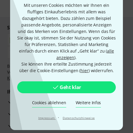
Mit unseren Cookies möchten wir Ihnen ein
* Pflichtfeld
fluffiges Einkaufserlebnis mit allem was
dazugehört bieten. Dazu zählen zum Beispiel
passende Angebote, personalisierte Anzeigen
Sicher einkaufen & bezahlen
und das Merken von Einstellungen. Wenn das für
Sie okay ist, stimmen Sie der Nutzung von Cookies
für Präferenzen, Statistiken und Marketing
einfach durch einen Klick auf „Geht klar“ zu (
alle
anzeigen
).
Sie können Ihre erteilte Zustimmung jederzeit
Bezahlen Sie vertraulich und sicher per Nachnahme,
über die Cookie-Einstellungen (
hier
) widerrufen.
Vorkasse, PayPal, Amazon Pay,
Klarna Sofort bezahlen
,
Klarna Ratenzahlung
oder Kreditkarte.
Geht klar
Ihre Vorteile
3 Jahre Thomann Garantie
Cookies ablehnen
Weitere Infos
30 Tage Money-Back-Garantie
·
Impressum
Datenschutzhinweise
Reparaturservice