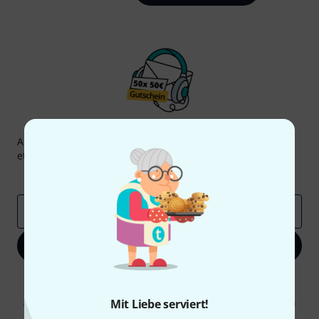
Thomann Newsletter
Abonniere den Thomann Newsletter und gewinne mit
etwas Glück einen von
50 Gutscheinen
über jeweils
50€
!
Inspirierende Beiträge
Deals
Thomann Insights
E-Mail-Adresse
*
Jetzt anmelden
Mit Klick auf „Jetzt anmelden“ stimmen Sie dem Erhalt von E-Mail-
Werbung und einer Messung des E-Mail-Nutzungsverhaltens zu. Die
Abmeldung ist jederzeit möglich. Weitere Informationen finden Sie in
Mit Liebe serviert!
unseren
Datenschutzhinweisen
.