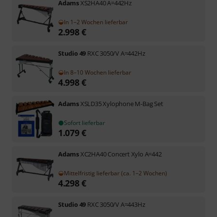
Adams
XS2HA40 A=442Hz
In 1–2 Wochen lieferbar
2.998
€
Studio 49
RXC 3050/V A=442Hz
In 8–10 Wochen lieferbar
4.998
€
Adams
XSLD35 Xylophone M-Bag Set
Sofort lieferbar
1.079
€
Adams
XC2HA40 Concert Xylo A=442
Mittelfristig lieferbar (ca. 1–2 Wochen)
4.298
€
Studio 49
RXC 3050/V A=443Hz