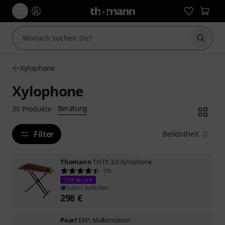
Suche 
Xylophone
Xylophone
Beratung
30
Produkte
·
Filter
Beliebtheit
Thomann
THTX 3.0 Xylophone
116
TOP-SELLER
Sofort lieferbar
298
€
Pearl
EM1 Malletstation