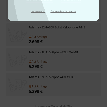
Sofort lieferbar
1.529
€
·
Impressum
Datenschutzhinweise
-8%
30-Tage-Bestpreis
:
1.659
€
Adams
XS2HA35V Solist Xylophone A443
Auf Anfrage
2.698
€
Adams
XAHA35 Alpha 442Hz W/MB
Auf Anfrage
5.298
€
Adams
XAHA35 Alpha 443Hz E/G
Auf Anfrage
5.298
€
Kostenloser Versand ab 29 €