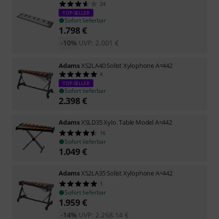
24
TOP-SELLER
Sofort lieferbar
1.798
€
-10%
UVP:
2.001
€
Adams
XS2LA40 Solist Xylophone A=442
4
TOP-SELLER
Sofort lieferbar
2.398
€
Adams
XSLD35 Xylo. Table Model A=442
16
Sofort lieferbar
1.049
€
Adams
XS2LA35 Solist Xylophone A=442
1
Sofort lieferbar
1.959
€
-14%
UVP:
2.268,14
€