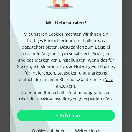
Adams
XAHA40 Alpha 443Hz G/MB
Auf Anfrage
5.698
€
Mit Liebe serviert!
Mit unseren Cookies möchten wir Ihnen ein
Yamaha
YX 500R Xylophone A=442
fluffiges Einkaufserlebnis mit allem was
Auf Anfrage
dazugehört bieten. Dazu zählen zum Beispiel
4.298
€
passende Angebote, personalisierte Anzeigen
und das Merken von Einstellungen. Wenn das für
Sonor
CXPO Concert Xylophon Palisono
Sie okay ist, stimmen Sie der Nutzung von Cookies
für Präferenzen, Statistiken und Marketing
Sofort lieferbar
einfach durch einen Klick auf „Geht klar“ zu (
alle
2.998
€
anzeigen
).
Sie können Ihre erteilte Zustimmung jederzeit
Studio 49
RXC 4000/V A=443
über die Cookie-Einstellungen (
hier
) widerrufen.
Auf Anfrage
5.898
€
Geht klar
Thomann
THX 3.5 A=442Hz B-Stock
Cookies ablehnen
Weitere Infos