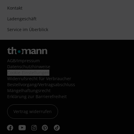
Kontakt
Ladengeschäft
Service im Überblick
AGB
/
Impressum
Datenschutzhinweise
Cookie-Einstellungen
Widerrufsrecht für Verbraucher
Bestellvorgang/Vertragsabschluss
Mängelhaftungsrecht
Erklärung zur Barrierefreiheit
Vertrag widerrufen