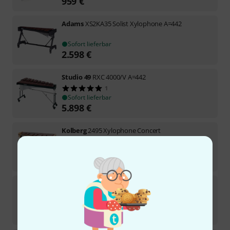
959
€
Adams
XS2KA35 Solist Xylophone A=442
Sofort lieferbar
2.598
€
Studio 49
RXC 4000/V A=442
1
Sofort lieferbar
5.898
€
Kolberg
2495 Xylophone Concert
Sofort lieferbar
5.639
€
Bergerault
Xylophone XSR3 A=442Hz
Sofort lieferbar
3.698
€