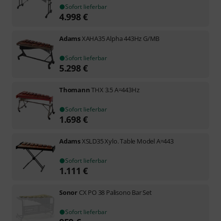
Sofort lieferbar
4.998
€
Adams
XAHA35 Alpha 443Hz G/MB
Sofort lieferbar
5.298
€
Thomann
THX 3.5 A=443Hz
Sofort lieferbar
1.698
€
Adams
XSLD35 Xylo. Table Model A=443
Sofort lieferbar
1.111
€
Sonor
CX PO 38 Palisono Bar Set
Sofort lieferbar