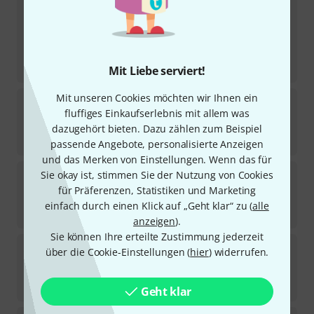
Lefima
HPG 3.0 Chimes w Pedal 442Hz
1
In 2–3 Wochen lieferbar
3.298
€
-14%
UVP:
3.851,64
€
Mit Liebe serviert!
Mit unseren Cookies möchten wir Ihnen ein
Thomann
Glockenspiel THGS2.5 B-Stock
fluffiges Einkaufserlebnis mit allem was
Sofort lieferbar
dazugehört bieten. Dazu zählen zum Beispiel
205
€
passende Angebote, personalisierte Anzeigen
und das Merken von Einstellungen. Wenn das für
Studio 49
RGC 3030 Glockenspiel A=443 B
Sie okay ist, stimmen Sie der Nutzung von Cookies
für Präferenzen, Statistiken und Marketing
Sofort lieferbar
einfach durch einen Klick auf „Geht klar“ zu (
alle
6.298
€
anzeigen
).
Sie können Ihre erteilte Zustimmung jederzeit
Studio 49
RGP 3030 Glockenspiel A=442
über die Cookie-Einstellungen (
hier
) widerrufen.
In 4–5 Wochen lieferbar
4.549
€
Geht klar