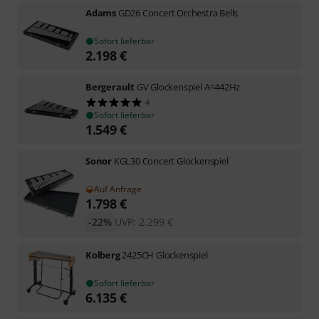
Adams
GD26 Concert Orchestra Bells
Sofort lieferbar
2.198
€
Bergerault
GV Glockenspiel A=442Hz
4
Sofort lieferbar
1.549
€
Sonor
KGL30 Concert Glockenspiel
Auf Anfrage
1.798
€
-22%
UVP:
2.299
€
Kolberg
2425CH Glockenspiel
Sofort lieferbar
6.135
€