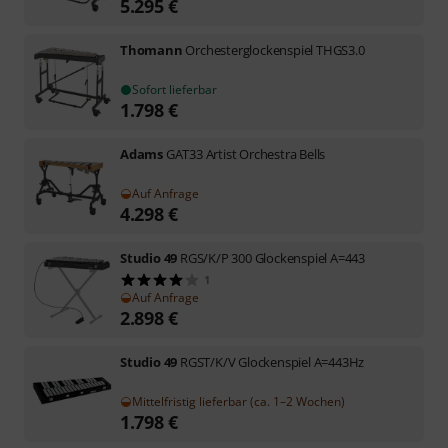
5.295
€
Thomann
Orchesterglockenspiel THGS3.0
Sofort lieferbar
1.798
€
Adams
GAT33 Artist Orchestra Bells
Auf Anfrage
4.298
€
Studio 49
RGS/K/P 300 Glockenspiel A=443
1
Auf Anfrage
2.898
€
Studio 49
RGST/K/V Glockenspiel A=443Hz
Mittelfristig lieferbar (ca. 1–2 Wochen)
1.798
€