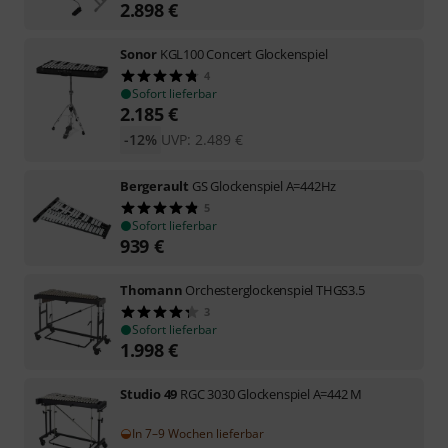
2.898
€
Sonor
KGL100 Concert Glockenspiel
4
Sofort lieferbar
2.185
€
-12%
UVP:
2.489
€
Bergerault
GS Glockenspiel A=442Hz
5
Sofort lieferbar
939
€
Thomann
Orchesterglockenspiel THGS3.5
3
Sofort lieferbar
1.998
€
Studio 49
RGC 3030 Glockenspiel A=442 M
In 7–9 Wochen lieferbar