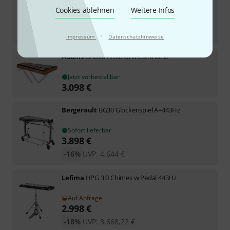
Adams
GAA33 Alpha Orchestra Bells 42
Cookies ablehnen
Weitere Infos
In 5–7 Wochen lieferbar
4.598
€
·
Impressum
Datenschutzhinweise
Adams
GAD26 Artist Orchestra Bells
Jetzt vorbestellbar
3.098
€
Bergerault
BG30 Glockenspiel A=443Hz
Sofort lieferbar
3.898
€
-16%
UVP:
4.644
€
Lefima
HPG 3.0 Chimes w Pedal 443Hz
Auf Anfrage
2.998
€
-18%
UVP:
3.668,22
€