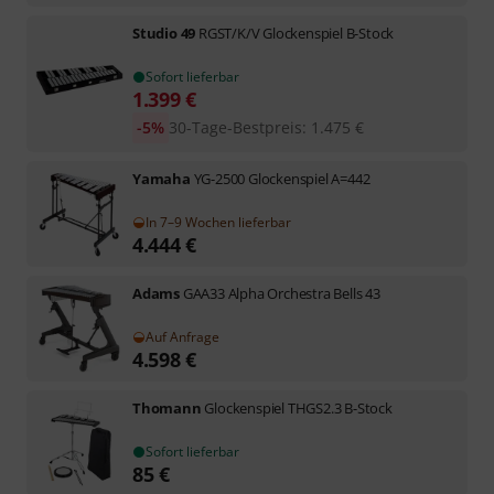
Studio 49
RGST/K/V Glockenspiel B-Stock
Sofort lieferbar
1.399
€
-5%
30-Tage-Bestpreis
:
1.475
€
Yamaha
YG-2500 Glockenspiel A=442
In 7–9 Wochen lieferbar
4.444
€
Adams
GAA33 Alpha Orchestra Bells 43
Auf Anfrage
4.598
€
Thomann
Glockenspiel THGS2.3 B-Stock
Sofort lieferbar
85
€