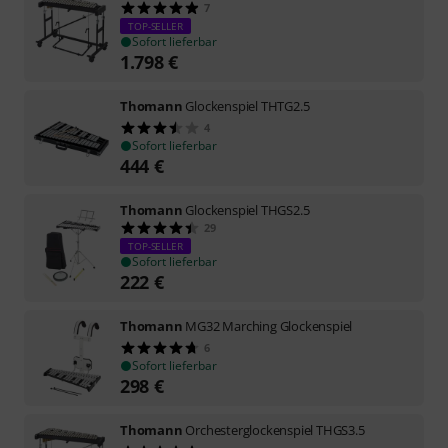
7
TOP-SELLER
Sofort lieferbar
1.798
€
Thomann
Glockenspiel THTG2.5
4
Sofort lieferbar
444
€
Thomann
Glockenspiel THGS2.5
29
TOP-SELLER
Sofort lieferbar
222
€
Thomann
MG32 Marching Glockenspiel
6
Sofort lieferbar
298
€
Thomann
Orchesterglockenspiel THGS3.5