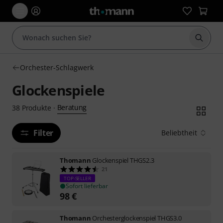
Suche 
Orchester-Schlagwerk
Glockenspiele
Beratung
38
Produkte
·
Filter
Beliebtheit
Thomann
Glockenspiel THGS2.3
21
TOP-SELLER
Sofort lieferbar
98
€
Thomann
Orchesterglockenspiel THGS3.0