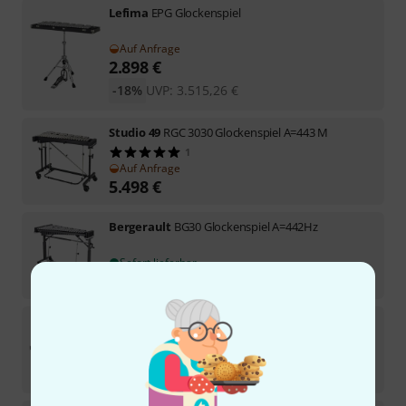
Lefima
EPG Glockenspiel
Auf Anfrage
2.898
€
-18%
UVP:
3.515,26
€
Studio 49
RGC 3030 Glockenspiel A=443 M
1
Auf Anfrage
5.498
€
Bergerault
BG30 Glockenspiel A=442Hz
Sofort lieferbar
4.059
€
Studio 49
RGST/K/V Glockenspiel A=442Hz
Auf Anfrage
1.779
€