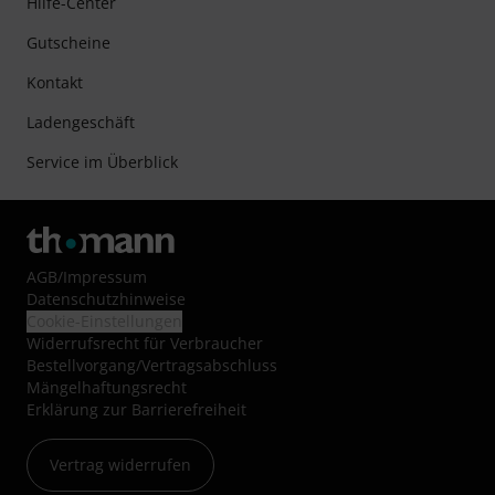
Hilfe-Center
Gutscheine
Kontakt
Ladengeschäft
Service im Überblick
AGB
/
Impressum
Datenschutzhinweise
Cookie-Einstellungen
Widerrufsrecht für Verbraucher
Bestellvorgang/Vertragsabschluss
Mängelhaftungsrecht
Erklärung zur Barrierefreiheit
Vertrag widerrufen