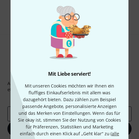
Gefällt Ihnen, was Sie sehen?
Teilen
Hilfe & Feedback
Mit Liebe serviert!
Thomann Newsletter
Abonniere den Thomann Newsletter und gewinne mit
Mit unseren Cookies möchten wir Ihnen ein
etwas Glück einen von
50 Gutscheinen
über jeweils
50€
!
fluffiges Einkaufserlebnis mit allem was
Inspirierende Beiträge
Deals
Thomann Insights
dazugehört bieten. Dazu zählen zum Beispiel
passende Angebote, personalisierte Anzeigen
und das Merken von Einstellungen. Wenn das für
E-Mail-Adresse
*
Sie okay ist, stimmen Sie der Nutzung von Cookies
für Präferenzen, Statistiken und Marketing
Jetzt anmelden
einfach durch einen Klick auf „Geht klar“ zu (
alle