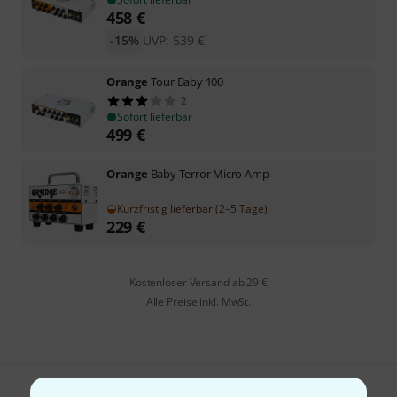
458
€
-15%
UVP:
539
€
Orange
Tour Baby 100
2
Sofort lieferbar
499
€
Orange
Baby Terror Micro Amp
Kurzfristig lieferbar (2–5 Tage)
229
€
Kostenloser Versand ab 29 €
Alle Preise inkl. MwSt.