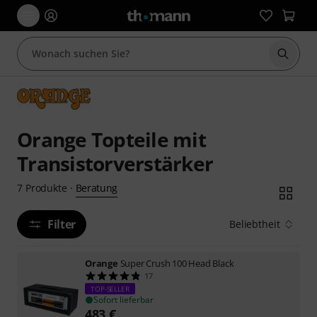
Suche 
Orange Topteile mit
Transistorverstärker
Beratung
7
Produkte
·
Filter
Beliebtheit
Orange
Super Crush 100 Head Black
17
TOP-SELLER
Sofort lieferbar
483
€