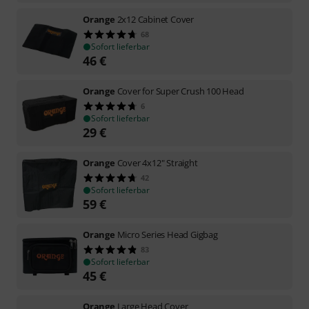
Orange
2x12 Cabinet Cover
68
Sofort lieferbar
46
€
Orange
Cover for Super Crush 100 Head
6
Sofort lieferbar
29
€
Orange
Cover 4x12" Straight
42
Sofort lieferbar
59
€
Orange
Micro Series Head Gigbag
83
Sofort lieferbar
45
€
Orange
Large Head Cover