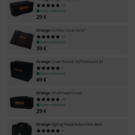
89
Sofort lieferbar
29
€
Orange
Combo Cover 2x12"
41
Sofort lieferbar
39
€
Orange
Cover Rocker 32/TremLord 30
1
Sofort lieferbar
49
€
Orange
Small Head Cover
89
Sofort lieferbar
29
€
Orange
Gigbag Pedal Baby/Little Bass
6