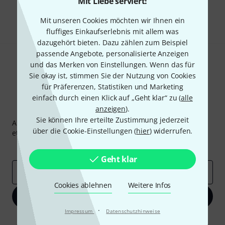
Mit Liebe serviert!
Teilen
Hilfe & Feedback
Mit unseren Cookies möchten wir Ihnen ein
fluffiges Einkaufserlebnis mit allem was
dazugehört bieten. Dazu zählen zum Beispiel
passende Angebote, personalisierte Anzeigen
und das Merken von Einstellungen. Wenn das für
Sie okay ist, stimmen Sie der Nutzung von Cookies
für Präferenzen, Statistiken und Marketing
einfach durch einen Klick auf „Geht klar“ zu (
alle
Thomann Newsletter
anzeigen
).
Sie können Ihre erteilte Zustimmung jederzeit
Abonniere den Thomann Newsletter und gewinne mit
über die Cookie-Einstellungen (
hier
) widerrufen.
etwas Glück einen von
50 Gutscheinen
über jeweils
50€
!
Inspirierende Beiträge
Deals
Thomann Insights
Geht klar
E-Mail-Adresse
*
Cookies ablehnen
Weitere Infos
Jetzt anmelden
·
Impressum
Datenschutzhinweise
Mit Klick auf „Jetzt anmelden“ stimmen Sie dem Erhalt von E-Mail-