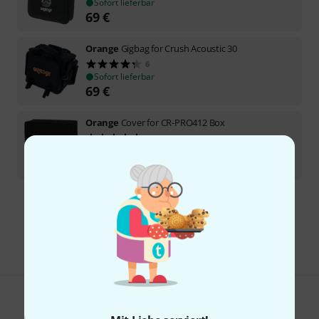
Sofort lieferbar
69
€
Orange
Gigbag for Crush Acoustic 30
6
Sofort lieferbar
69
€
Orange
Cover for CR-PRO412 Box
1
Sofort lieferbar
59
€
Kostenloser Versand ab 29 €
Alle Preise inkl. MwSt.
Gefällt Ihnen, was Sie sehen?