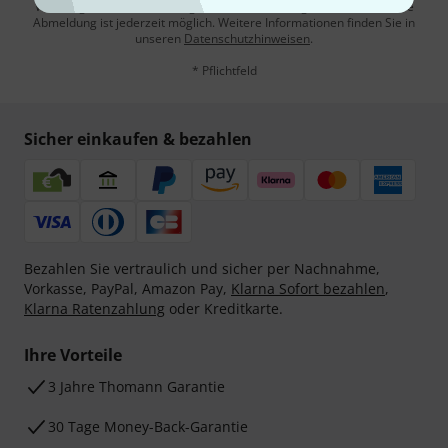
Werbung und einer Messung des E-Mail-Nutzungsverhaltens zu. Die
Abmeldung ist jederzeit möglich. Weitere Informationen finden Sie in
unseren
Datenschutzhinweisen
.
* Pflichtfeld
Sicher einkaufen & bezahlen
Bezahlen Sie vertraulich und sicher per Nachnahme,
Vorkasse, PayPal, Amazon Pay,
Klarna Sofort bezahlen
,
Klarna Ratenzahlung
oder Kreditkarte.
Ihre Vorteile
3 Jahre Thomann Garantie
30 Tage Money-Back-Garantie