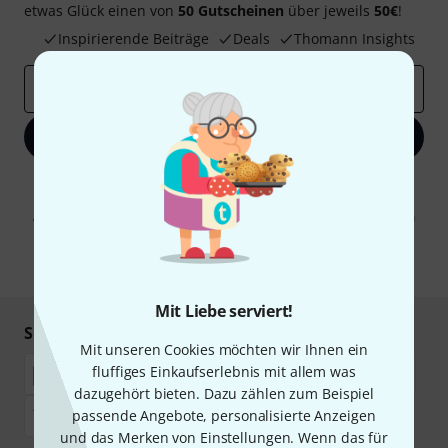
etwas Glück einen von
50 Gutscheinen
über jeweils
50€
!
Inspirierende Beiträge
Deals
Thomann Insights
E-Mail-Adresse
*
Jetzt anmelden
Mit Klick auf „Jetzt anmelden“ stimmen Sie dem Erhalt von E-Mail-
Werbung und einer Messung des E-Mail-Nutzungsverhaltens zu. Die
Abmeldung ist jederzeit möglich. Weitere Informationen finden Sie in
unseren
Datenschutzhinweisen
.
* Pflichtfeld
Mit Liebe serviert!
Sicher einkaufen & bezahlen
Mit unseren Cookies möchten wir Ihnen ein
fluffiges Einkaufserlebnis mit allem was
dazugehört bieten. Dazu zählen zum Beispiel
passende Angebote, personalisierte Anzeigen
und das Merken von Einstellungen. Wenn das für