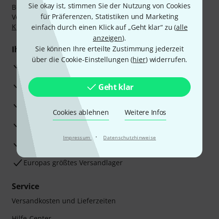
Sie okay ist, stimmen Sie der Nutzung von Cookies
Bezahlen Sie vertraulich und sicher per Nachnahme,
für Präferenzen, Statistiken und Marketing
Vorkasse, PayPal, Amazon Pay,
Klarna Sofort bezahlen
,
Klarna Ratenzahlung
oder Kreditkarte.
einfach durch einen Klick auf „Geht klar“ zu (
alle
anzeigen
).
Ihre Vorteile
Sie können Ihre erteilte Zustimmung jederzeit
über die Cookie-Einstellungen (
hier
) widerrufen.
3 Jahre Thomann Garantie
30 Tage Money-Back-Garantie
Geht klar
Reparaturservice
Cookies ablehnen
Weitere Infos
Beratung durch Fachexperten
·
Impressum
Datenschutzhinweise
Zufriedenheitsgarantie
Europas größtes Versandlager
Service
Versandkosten und Lieferzeiten
Hilfe-Center